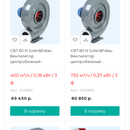
CBT 60 N Soler&Palau
CBT 80 N Soler&Palau
Вентилятор
Вентилятор
центробежный
центробежный
жаростойкий
жаростойкий
400 м³/ч / 0,18 кВт / 3
730 м³/ч / 0,37 кВт / 3
ф
ф
Арт.: 0025511
Арт.: 0025510
69 450
р.
80 850
р.
В корзину
В корзину