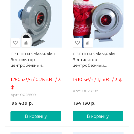
CBT 100 N Soler&Palau
CBT 130 N Soler&Palau
Вентилятор
Вентилятор
центробежный
центробежный
жаростойкий
жаростойкий
1250 м³/ч / 0,75 кВт / 3
1910 м³/ч / 1,1 кВт / 3 ф
ф
Арт.: 0025508
Арт.: 0025509
96 439
р.
134 130
р.
В корзину
В корзину