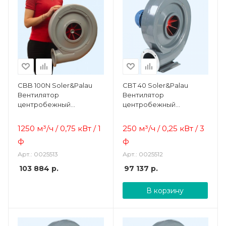
CBB 100N Soler&Palau
CBT 40 Soler&Palau
Вентилятор
Вентилятор
центробежный
центробежный
жаростойкий
жаростойкий
1250 м³/ч / 0,75 кВт / 1
250 м³/ч / 0,25 кВт / 3
ф
ф
Арт.: 0025513
Арт.: 0025512
103 884
р.
97 137
р.
В корзину