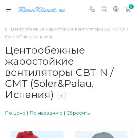
0
Центробежные жаростойкие вентиляторы CBT-N / CMT
(Soler&Palau, Испания)
Центробежные
жаростойкие
вентиляторы CBT-N /
CMT (Soler&Palau,
Испания)
41
По цене
|
По названию
|
Сбросить