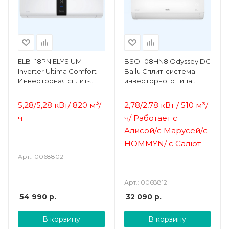
ELB-I18PN ELYSIUM
BSOI-08HN8 Odyssey DC
Inverter Ultima Comfort
Ballu Сплит-система
Инверторная сплит-
инверторного типа
система
комплект
3
5,28/5,28 кВт/ 820 м
/
2,78/2,78 кВт /
51
0 м³/
ч
ч/
Работает с
Алисой/с Марусей/с
HOMMYN/
с Салют
Арт.: 0068802
Арт.: 0068812
54 990
р.
32 090
р.
В корзину
В корзину