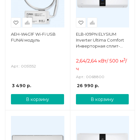
AEH-W4G1F Wi-Fi USB
ELB-I09PN ELYSIUM
FUNAI модуль
Inverter Ultima Comfort
Инверторная сплит-
система
3
2,64/2,64 кВт/ 500 м
/
Арт.: 0051352
ч
Арт.: 0068800
3 490
р.
26 990
р.
В корзину
В корзину