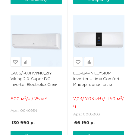
EACS/I-09HVI/N8_21Y
ELB-I24PN ELYSIUM
Viking 2.0. Super DC
Inverter Ultima Comfort
Inverter Electrolux Сплит-
Инверторная сплит-
система инверторного
система
типа комплект
3
3
800 м
/ч / 25 м²
7,03/ 7,03 кВт/ 1150 м
/
ч
Арт.: 0040934
Арт.: 0068803
130 990
р.
66 190
р.