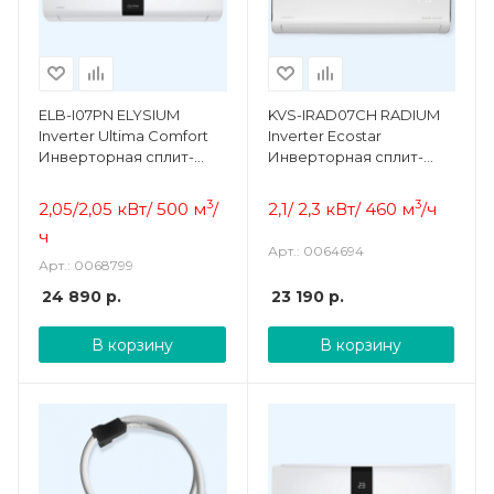
ELB-I07PN ELYSIUM
KVS-IRAD07CH RADIUM
Inverter Ultima Comfort
Inverter Ecostar
Инверторная сплит-
Инверторная сплит-
система
система
3
3
2,05/2,05 кВт/ 500 м
/
2,1/ 2,3 кВт/ 460 м
/ч
ч
Арт.: 0064694
Арт.: 0068799
24 890
р.
23 190
р.
В корзину
В корзину