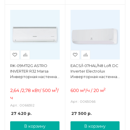
RK-09MTI2G ASTRO
EACS/I-07HAL/N8 Loft DC
INVERTER R32 Marsa
Inverter Electrolux
Инверторная настенная
Инверторная настенная
сплит-система
сплит-система комплект
3
2
2,64 /2,78 кВт/ 500 м
/
600
м³/ч / 20 м
ч
Арт.: 0065066
Арт.: 0066592
27 420
р.
27 500
р.
В корзину
В корзину