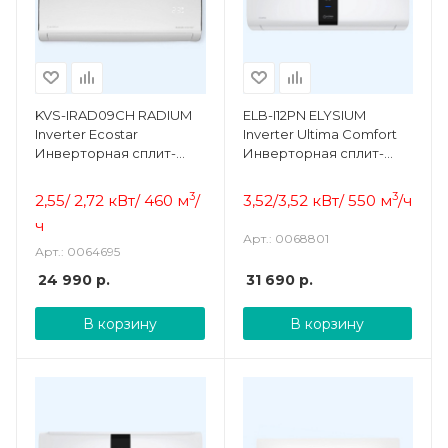
KVS-IRAD09CH RADIUM
ELB-I12PN ELYSIUM
Inverter Ecostar
Inverter Ultima Comfort
Инверторная сплит-
Инверторная сплит-
система
система
3
3
2,55/ 2,72 кВт/ 460 м
/
3,52/3,52 кВт/ 550 м
/ч
ч
Арт.: 0068801
Арт.: 0064695
24 990
р.
31 690
р.
В корзину
В корзину