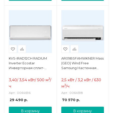
KVS-IRAD12CH RADIUM
AR09BSFAMWKNER Mass
Inverter Ecostar
(GEO) Wind Free
Инверторная сплит-
Samsung Настенная
система
сплит-система
инверторного типа
3
3,40/ 3,54 кВт/ 500 м
/
2,5 кВт / 3,2 кВт / 630
3
ч
м
/ч
Арт.: 0064696
Арт.: 0064598
29 490
р.
70 570
р.
В корзину
В корзину