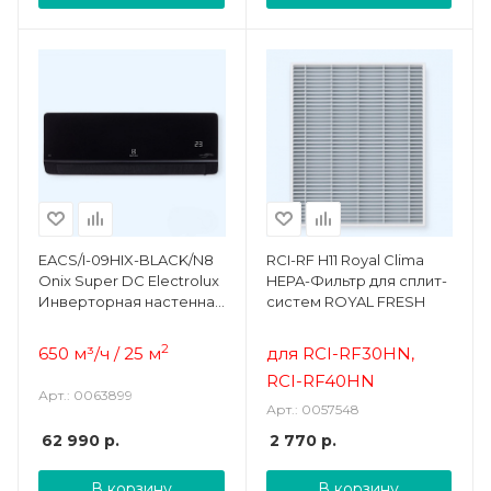
EACS/I-09HIX-BLACK/N8
RCI-RF H11 Royal Clima
Onix Super DC Electrolux
HEPA-Фильтр для сплит-
Инверторная настенная
систем ROYAL FRESH
сплит-система комплект
2
650
м³/ч / 25 м
для RCI-RF30HN,
RCI-RF40HN
Арт.: 0063899
Арт.: 0057548
62 990
р.
2 770
р.
В корзину
В корзину