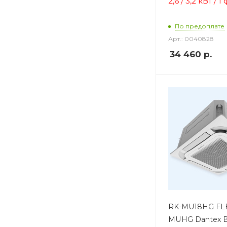
2,6 / 3,2 кВт / 1
По предоплате
Арт.: 0040828
34 460
р.
RK-MU18HG FL
MUHG Dantex 