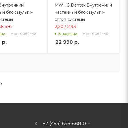
Внутренний
MWHG Dantex Внутренний
ый блок мульти-
настенный блок мульти-
истемы
сплит системы
,56 кВт
2,20 / 2,93
Арт.: 0064442
Арт.: 0064443
чии
В наличии
0
р.
22 990
р.
+7 (495) 646-888-0