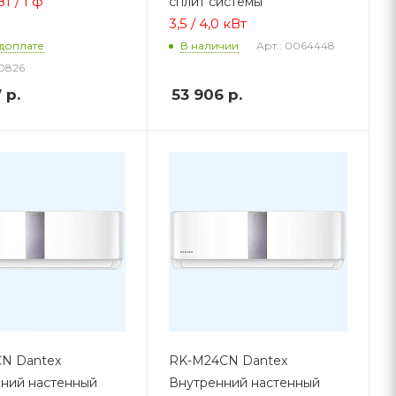
Вт / 1 ф
сплит системы
3,5 / 4,0 кВт
Арт.: 0064448
доплате
В наличии
40826
7
р.
53 906
р.
N Dantex
RK-M24CN Dantex
ний настенный
Внутренний настенный