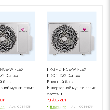
1HGE-W FLEX
RK-3M24HGE-W FLEX
32 Dantex
PROFI R32 Dantex
й блок
Внешний блок
рной мульти-сплит
Инверторной мульти-сплит
системы
 кВт
7,1 /8,6 кВт
Арт.: 0064435
Арт.: 0064436
чии
В наличии