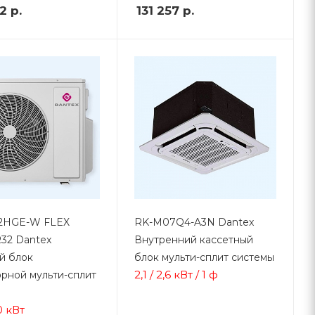
82
р.
131 257
р.
2HGE-W FLEX
RK-M07Q4-A3N Dantex
32 Dantex
Внутренний кассетный
й блок
блок мульти-сплит системы
2,1 / 2,6 кВт / 1 ф
рной мульти-сплит
,0 кВт