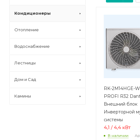
Кондиционеры
Отопление
Водоснабжение
Лестницы
Дом и Сад
RK-2M14HGE-W
PROFI R32 Dan
Камины
Внешний блок
Инверторной му
системы
4,1 / 4,4 кВт
Ар
В наличии