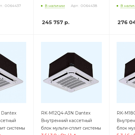
т.: 0064437
Арт.: 0064438
В наличии
В нали
245 757
р.
276 0
 Dantex
RK-M12Q4-A3N Dantex
RK-M18
ссетный
Внутренний кассетный
Внутрен
лит системы
блок мульти-сплит системы
блок му