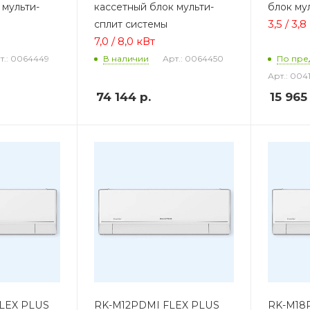
 мульти-
кассетный блок мульти-
блок му
3,5 / 3,
сплит системы
7,0 / 8,0 кВт
т.: 0064449
Арт.: 0064450
В наличии
По пре
Арт.: 004
74 144
р.
15 965
LEX PLUS
RK-M12PDMI FLEX PLUS
RK-M18