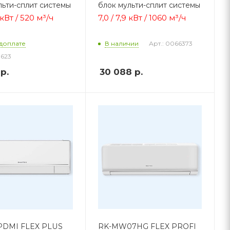
льти-сплит системы
блок мульти-сплит системы
8 кВт / 520 м
³/ч
7,0 / 7,9 кВт / 1060 м
³/ч
Арт.: 0066373
доплате
В наличии
1623
р.
30 088
р.
PDMI FLEX PLUS
RK-MW07HG FLEX PROFI