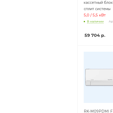
кассетный блок
сплит системы
5,0 / 5,5 кВт
Ар
В наличии
59 704
р.
RK-M09PDMI F