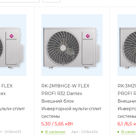
 FLEX
RK-2M18HGE-W FLEX
RK-3M2
tex
PROFI R32 Dantex
PROFI R
Внешний блок
Внешни
льти-сплит
Инверторной мульти-сплит
Инверто
системы
системы
5,30 / 5,65 кВт
6,1 /6,5
т.: 0064433
Арт.: 0064434
В наличии
В нали