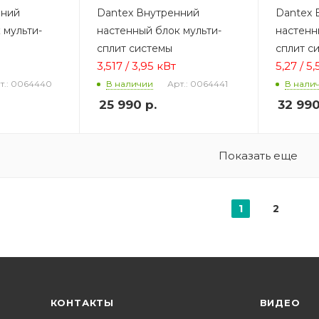
нний
Dantex Внутренний
Dantex 
 мульти-
настенный блок мульти-
настенн
сплит системы
сплит с
3,517 / 3,95 кВт
5,27 / 5
т.: 0064440
Арт.: 0064441
В наличии
В нали
25 990
р.
32 99
Показать еще
1
2
КОНТАКТЫ
ВИДЕО