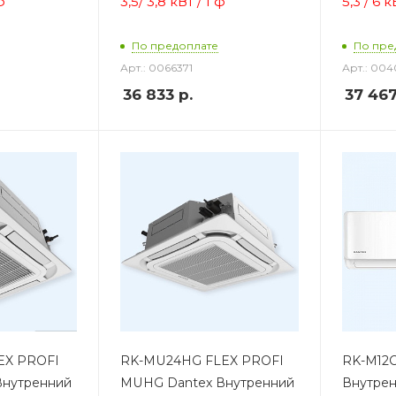
 ф
3,5/ 3,8 кВт / 1 ф
5,3 / 6 к
По предоплате
По пре
Арт.: 0066371
Арт.: 00
36 833
р.
37 46
EX PROFI
RK-MU24HG FLEX PROFI
RK-M12C
Внутренний
MUHG Dantex Внутренний
Внутрен