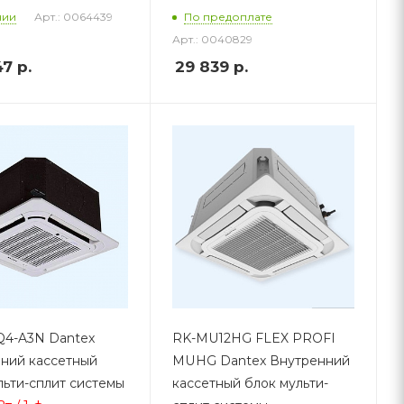
Арт.: 0064439
чии
По предоплате
Арт.: 0040829
47
р.
29 839
р.
Q4-A3N Dantex
RK-MU12HG FLEX PROFI
ний кассетный
MUHG Dantex Внутренний
льти-сплит системы
кассетный блок мульти-