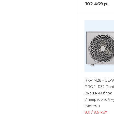
102 469
р.
RK-4M28HGE-W
PROFI R32 Dan
Внешний блок
Инверторной му
системы
8,0 / 9,5 кВт