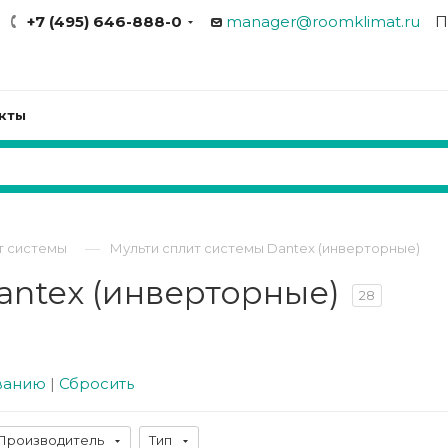
+7 (495) 646-888-0
manager@roomklimat.ru
П
кты
—
т системы
Мульти сплит системы Dantex (инверторные)
antex (инверторные)
28
ванию
|
Сбросить
Производитель
Тип