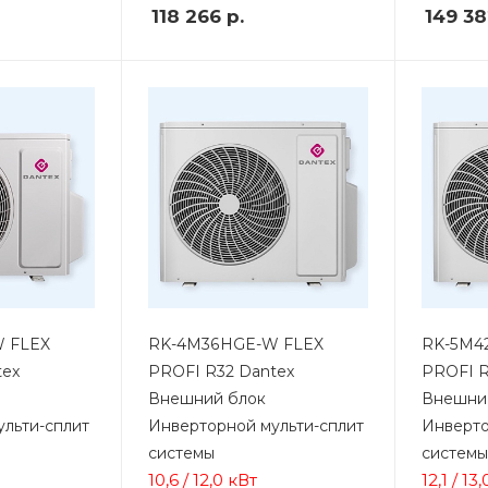
118 266
р.
149 3
 FLEX
RK-4M36HGE-W FLEX
RK-5M4
tex
PROFI R32 Dantex
PROFI R
Внешний блок
Внешни
льти-сплит
Инверторной мульти-сплит
Инверто
системы
системы
10,6 / 12,0 кВт
12,1 / 13