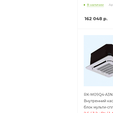
Ар
В наличии
162 048
р.
RK-M09Q4-A3N
Внутренний ка
блок мульти-сп