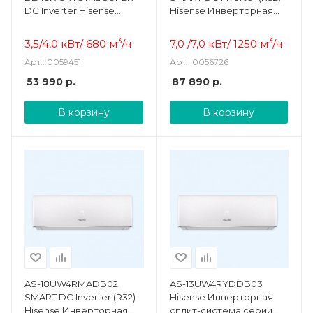
DC Inverter Hisense
Hisense Инверторная
Инверторная сплит-
сплит-система
система
3
3
3,5/4,0 кВт/ 680 м
/ч
7,0 /7,0 кВт/ 1250 м
/ч
Арт.: 0059451
Арт.: 0056726
53 990
р.
87 890
р.
В корзину
В корзину
AS-18UW4RMADB02
AS-13UW4RYDDB03
SMART DC Inverter (R32)
Hisense Инверторная
Hisense Инверторная
сплит-система серии