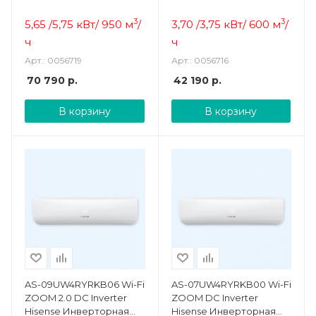
сплит-система
сплит-система
3
3
5,65 /5,75 кВт/ 950 м
/
3,70 /3,75 кВт/ 600 м
/
ч
ч
Арт.: 0056719
Арт.: 0056716
70 790
р.
42 190
р.
В корзину
В корзину
AS-09UW4RYRKB06 Wi-Fi
AS-07UW4RYRKB00 Wi-Fi
ZOOM 2.0 DC Inverter
ZOOM DC Inverter
Hisense Инверторная
Hisense Инверторная