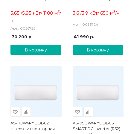
сплит-система
серии SMART DC Inverter
(R32)
3
3
5,65 /5,95 кВт/ 1100 м
/
3,6 /3,9 кВт/ 650 м
/ч
ч
Арт.: 0056724
Арт.: 0056725
70 200
р.
41 990
р.
В корзину
В корзину
AS-11UW4RYDDB02
AS-09UW4RYDDB05
Hisense Инверторная
SMART DC Inverter (R32)