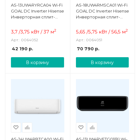
AS-13UW4RYRCA04 Wi-Fi
AS-18UW4RMSCA01 Wi-Fi
GOAL DC Inverter Hisense
GOAL DC Inverter Hisense
Инверторная сплит-
Инверторная сплит-
система
система
2
2
3,7 /3,75 кВт / 3
7
м
5,65 /5,75 кВт /
56,5
м
Арт.: 0064052
Арт.: 0064051
42 190
р.
70 790
р.
В корзину
В корзину
AS-24UW4RBTCA00 Wi-Fi
AS-13UW4RVETG01(B) Wi-