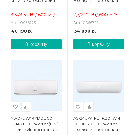
сплит-система серии
Hisense Инверторная
серии SMART DC Inverter
сплит-система
(R32)
3
3
3,3 /3,3 кВт/ 600 м
/ч
2,7/2,7 кВт/ 600 м
/ч
Арт.: 0056723
Арт.: 0056722
40 190
р.
34 890
р.
В корзину
В корзину
AS-07UW4RYDDB00
AS-24UW4RBTKB01 Wi-Fi
SMART DC Inverter (R32)
ZOOM 2.0 DC Inverter
Hisense Инверторная
Hisense Инверторная