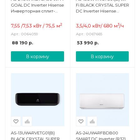
GOAL DC Inverter Hisense
Fi BLACK CRYSTAL SUPER
Инверторная сплит-
DC Inverter Hisense
система
Инверторная сплит-
система
2
3
7,55 /7,53 кВт /
75,5
м
3,5/4,0 кВт/ 680 м
/ч
Арт.: 0064059
Арт.: 0067665
88 190
р.
53 990
р.
В корзину
В корзину
AS-13UW4RVETG01(B)
AS-24UW4RFBDB00
BLACK CRYSTAL SUPER
SMART DC Inverter (R32)