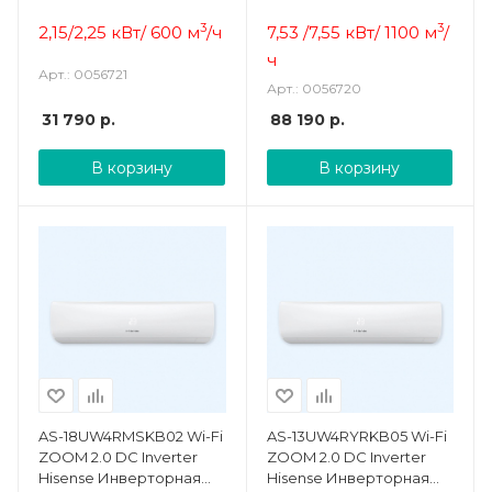
сплит-система
сплит-система
3
3
2,15/2,25 кВт/ 600 м
/ч
7,53 /7,55 кВт/ 1100 м
/
ч
Арт.: 0056721
Арт.: 0056720
31 790
р.
88 190
р.
В корзину
В корзину
AS-18UW4RMSKB02 Wi-Fi
AS-13UW4RYRKB05 Wi-Fi
ZOOM 2.0 DC Inverter
ZOOM 2.0 DC Inverter
Hisense Инверторная
Hisense Инверторная