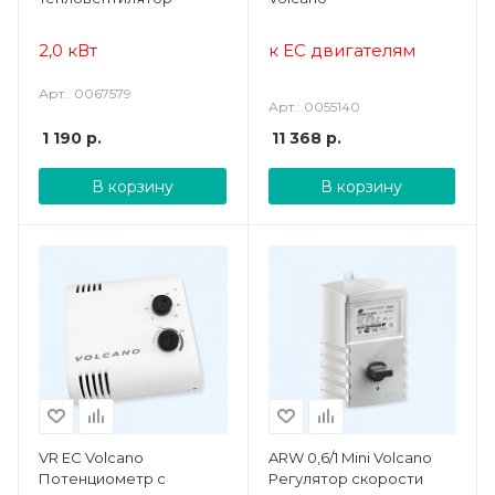
2,0 кВт
к ЕС двигателям
Арт.: 0067579
Арт.: 0055140
1 190
р.
11 368
р.
В корзину
В корзину
VR EC Volcano
ARW 0,6/1 Mini Volcano
Потенциометр с
Регулятор скорости