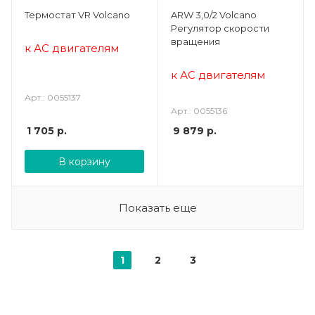
Термостат VR Volcano
ARW 3,0/2 Volcano
Регулятор скорости
вращения
к АС двигателям
к АС двигателям
Арт.: 0055137
Арт.: 0055136
1 705
р.
9 879
р.
В корзину
Показать еще
1
2
3