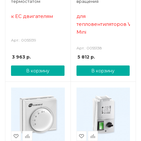
термостатом
вращения
к ЕС двигателям
для
тепловентиляторов
Volc
Mini
Арт.: 0055139
Арт.: 0055138
3 963
р.
5 812
р.
В корзину
В корзину