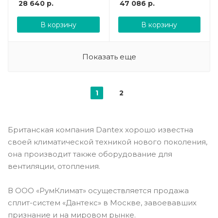
28 640
р.
47 086
р.
В корзину
В корзину
Показать еще
1
2
Британская компания Dantex хорошо известна
своей климатической техникой нового поколения,
она производит также оборудование для
вентиляции, отопления.
В ООО «РумКлимат» осуществляется продажа
сплит-систем «Дантекс» в Москве, завоевавших
признание и на мировом рынке.