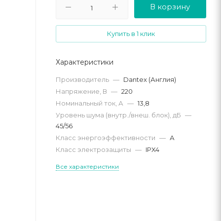
В корзину
Купить в 1 клик
Характеристики
Производитель
—
Dantex (Англия)
Напряжение, В
—
220
Номинальный ток, А
—
13,8
Уровень шума (внутр./внеш. блок), дБ
—
45/56
Класс энергоэффективности
—
А
Класс электрозащиты
—
IPX4
Все характеристики