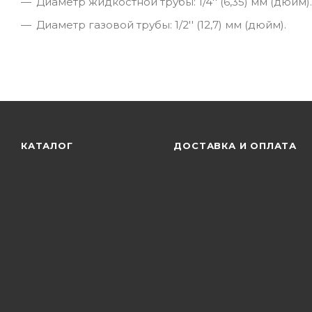
Диаметр жидкостной трубы: 1/4'' (6,35) мм (дюйм).
Диаметр газовой трубы: 1/2'' (12,7) мм (дюйм).
КАТАЛОГ
ДОСТАВКА И ОПЛАТА