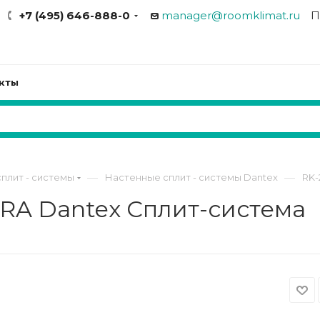
+7 (495) 646-888-0
manager@roomklimat.ru
П
кты
—
—
плит - системы
Настенные сплит - системы Dantex
RK-
RA Dantex Сплит-система