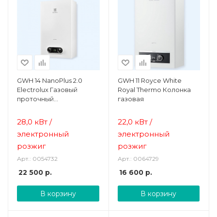
GWH 14 NanoPlus 2.0
GWH 11 Royce White
Electrolux Газовый
Royal Thermo Колонка
проточный
газовая
водонагреватель
28,0 кВт /
22,0 кВт /
электронный
электронный
розжиг
розжиг
Арт.: 0054732
Арт.: 0064729
22 500
р.
16 600
р.
В корзину
В корзину