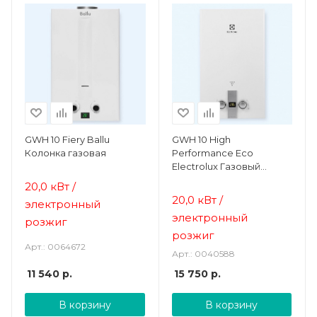
GWH 10 Fiery Ballu
GWH 10 High
Колонка газовая
Performance Eco
Electrolux Газовый
проточный
20,0 кВт /
водонагреватель
20,0 кВт /
электронный
электронный
розжиг
розжиг
Арт.: 0064672
Арт.: 0040588
11 540
р.
15 750
р.
В корзину
В корзину