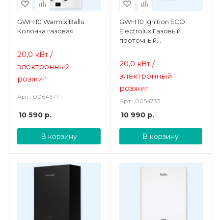
GWH 10 Warmix Ballu
GWH 10 Ignition ECO
Колонка газовая
Electrolux Газовый
проточный
водонагреватель
20,0 кВт /
20,0 кВт /
электронный
электронный
розжиг
розжиг
Арт.: 0064671
Арт.: 0054733
10 590
р.
10 990
р.
В корзину
В корзину