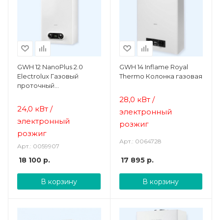
GWH 12 NanoPlus 2.0
GWH 14 Inflame Royal
Electrolux Газовый
Thermo Колонка газовая
проточный
водонагреватель
28,0 кВт /
24,0 кВт /
электронный
электронный
розжиг
розжиг
Арт.: 0064728
Арт.: 0059907
18 100
р.
17 895
р.
В корзину
В корзину