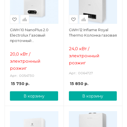
GWH 10 NanoPlus 2.0
GWH 12 Inflame Royal
Electrolux Газовый
Thermo Колонка газовая
проточный
водонагреватель
24,0 кВт /
20,0 кВт /
электронный
электронный
розжиг
розжиг
Арт.: 0064727
Арт.: 0054730
15 750
р.
15 850
р.
В корзину
В корзину