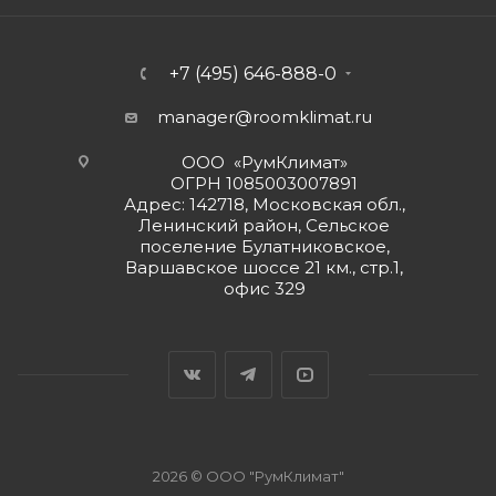
+7 (495) 646-888-0
manager@roomklimat.ru
ООО «РумКлимат»
ОГРН 1085003007891
Адрес: 142718, Московская обл.,
Ленинский район, Сельское
поселение Булатниковское,
Варшавское шоссе 21 км., стр.1,
офис 329
2026 © ООО "РумКлимат"