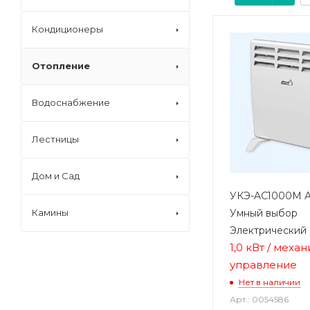
Кондиционеры
Отопление
Водоснабжение
Лестницы
Дом и Сад
УКЭ-AС1000М А
Умный выбор
Камины
Электрический
1,0 кВт / меха
управление
Нет в наличии
Арт.: 0054586