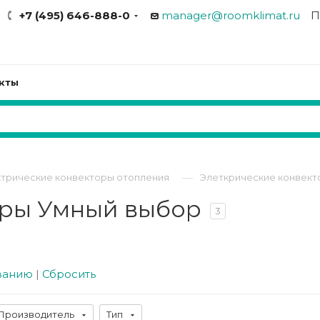
+7 (495) 646-888-0
manager@roomklimat.ru
П
кты
—
трические конвекторы отопления
Элеткрические конвект
оры Умный выбор
3
ванию
|
Сбросить
Производитель
Тип