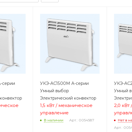
-серии
УКЭ-AС1500М А-серии
УКЭ-AС
Умный выбор
Умный 
 конвектор
Электрический конвектор
Электри
ническое
1,5 кВт / механическое
2,0 кВт
управление
управл
Арт.: 0054587
В наличии
Нет в н
Арт.: 005