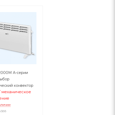
2000М А-серии
выбор
ческий конвектор
 / механическое
ение
аличии
4588