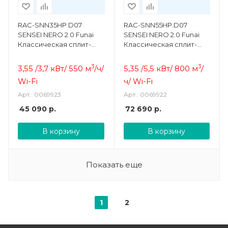
RAC-SNN35HP.D07
RAC-SNN55HP.D07
SENSEI NERO 2.0 Funai
SENSEI NERO 2.0 Funai
Классическая сплит-
Классическая сплит-
система
система
3
3
3,55 /3,7 кВт/ 550 м
/ч/
5,35 /5,5 кВт/ 800 м
/
Wi-Fi
ч/ Wi-Fi
Арт.: 0069923
Арт.: 0069922
45 090
р.
72 690
р.
В корзину
В корзину
Показать еще
1
2