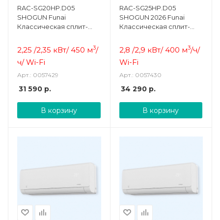
RAC-SG20HP.D05
RAC-SG25HP.D05
SHOGUN Funai
SHOGUN 2026 Funai
Классическая сплит-
Классическая сплит-
система настенная
система настенная
3
3
2,25 /2,35 кВт/ 450 м
/
2,8 /2,9 кВт/ 400 м
/ч
/
ч
/ Wi-Fi
Wi-Fi
Арт.: 0057429
Арт.: 0057430
31 590
р.
34 290
р.
В корзину
В корзину