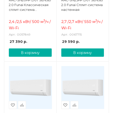
2.0 Funai Классическая
2.0 Funai Cплит-система
сплит-система
настенная
(комплект)
3
3
2,4 /2,5 кВт/ 500 м
/ч /
2,7 /2,7 кВт/ 550 м
/ч /
Wi-Fi
Wi-Fi
Арт.: 0057849
Арт.: 0067715
27 390
р.
29 590
р.
В корзину
В корзину