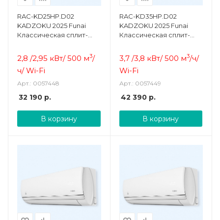
RAC-KD25HP.D02
RAC-KD35HP.D02
KADZOKU 2025 Funai
KADZOKU 2025 Funai
Классическая сплит-
Классическая сплит-
система
система
3
3
2,8 /2,95 кВт/ 500 м
/
3,7 /3,8 кВт/ 500 м
/ч/
ч/ Wi-Fi
Wi-Fi
Арт.: 0057448
Арт.: 0057449
32 190
р.
42 390
р.
В корзину
В корзину