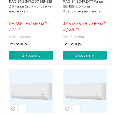
RAC-SN25HP.D07 SENSEI
RAC-SN35HP.D07 Funai
2.0 Funai Cплит-система
SENSEI 2.0 Funai
настенная
Классическая сплит-
система (комплект)
3
3
2,6 /2,6 кВт/ 550 м
/ч
3,45 /3,55 кВт/ 580 м
/
/
Wi-Fi
ч / Wi-Fi
Арт.: 0057850
Арт.: 0057851
29 590
р.
39 390
р.
В корзину
В корзину