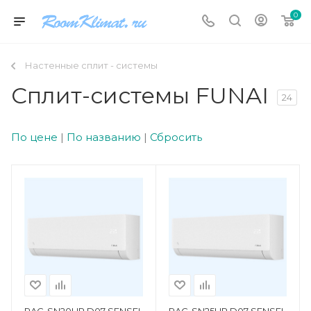
0
Настенные сплит - системы
Сплит-системы FUNAI
24
По цене
|
По названию
|
Сбросить
RAC-SN20HP.D07 SENSEI
RAC-SN25HP.D07 SENSEI