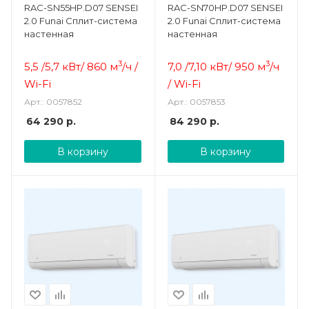
RAC-SN55HP.D07 SENSEI
RAC-SN70HP.D07 SENSEI
2.0 Funai Cплит-система
2.0 Funai Cплит-система
настенная
настенная
3
3
5,5 /5,7 кВт/ 860 м
/ч /
7,0 /7,10 кВт/ 950 м
/ч
Wi-Fi
/ Wi-Fi
Арт.: 0057852
Арт.: 0057853
64 290
р.
84 290
р.
В корзину
В корзину