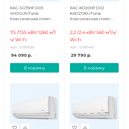
RAC-SG75HP.D05
RAC-KD20HP.D02
SHOGUN Funai
KADZOKU Funai
Классическая сплит-
Классическая сплит-
система
система
3
3
7,5 /7,55 кВт/ 1260 м
/
2,2 /2,4 кВт/ 560 м
/ч
/
ч/ Wi-Fi
Wi-Fi
Арт.: 0057435
Арт.: 0057447
94 090
р.
29 790
р.
В корзину
В корзину