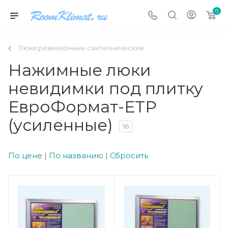
0
Люки ревизионные сантехнические
Нажимные люки
невидимки под плитку
ЕвроФормат-ЕТР
(усиленные)
16
По цене
|
По названию
|
Сбросить