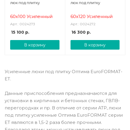
люк под плитку
люк под плитку
60х100 Усиленный
60х120 Усиленный
Арт.: 0024273
Арт.: 0024272
15 100
р.
16 300
р.
В корзину
В корзину
Усиленные люки под плитку Оптима EuroFORMAT-
ET.
Данные приспособления предназначаются для
установки в кирпичных и бетонных стенах, ГВЛВ-
перегородках и пр. В отличие от серии АТР, люки
под плитку усиленные Оптима EuroFORMAT серии
ET являются в 1,5-2 раза более прочными.
Благодаря этому, можно устанавливать люки под