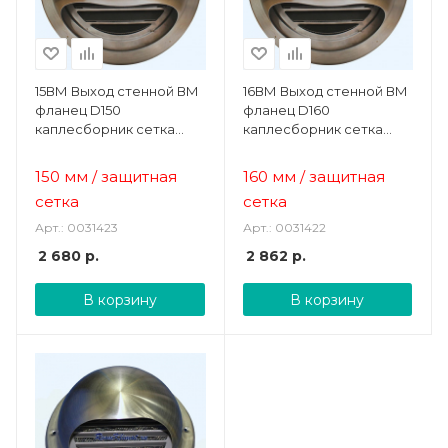
15ВМ Выход стенной ВМ
16ВМ Выход стенной ВМ
фланец D150
фланец D160
каплесборник сетка
каплесборник сетка
нерж.сталь ERA
нерж.сталь ERA
STREETLINE
STREETLINE
150 мм / защитная
160 мм / защитная
сетка
сетка
Арт.: 0031423
Арт.: 0031422
2 680
р.
2 862
р.
В корзину
В корзину