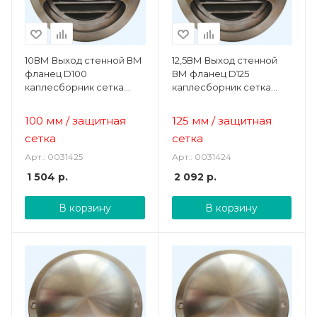
10ВМ Выход стенной ВМ
12,5ВМ Выход стенной
фланец D100
ВМ фланец D125
каплесборник сетка
каплесборник сетка
нерж.сталь ERA
нерж.сталь ERA
STREETLINE
STREETLINE
100 мм / защитная
125 мм / защитная
сетка
сетка
Арт.: 0031425
Арт.: 0031424
1 504
р.
2 092
р.
В корзину
В корзину