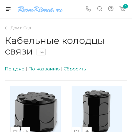
0
Дом и Сад
Кабельные колодцы
связи
84
По цене
|
По названию
|
Сбросить