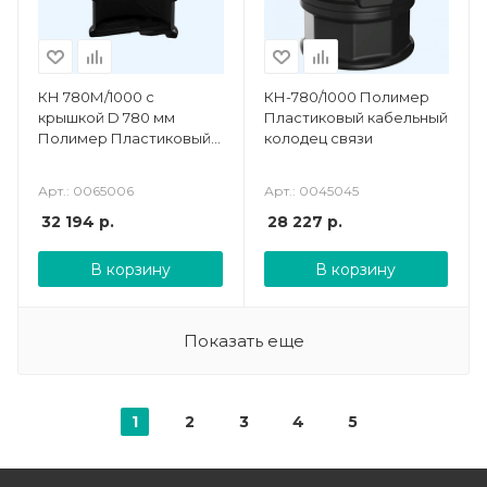
КН 780М/1000 с
КН-780/1000 Полимер
крышкой D 780 мм
Пластиковый кабельный
Полимер Пластиковый
колодец связи
колодец с подготовкой к
установке кабельных
Арт.: 0065006
Арт.: 0045045
стоек
32 194
р.
28 227
р.
В корзину
В корзину
Показать еще
1
2
3
4
5