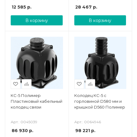
12 585
р.
28 467
р.
В корзину
В корзину
КС-5 Полимер
Колодец КС-5 c
Пластиковый кабельный
горловиной D580 мм и
колодец связи
крышкой D560 Полимер
Арт.: 0045039
Арт.: 0064946
86 930
р.
98 221
р.