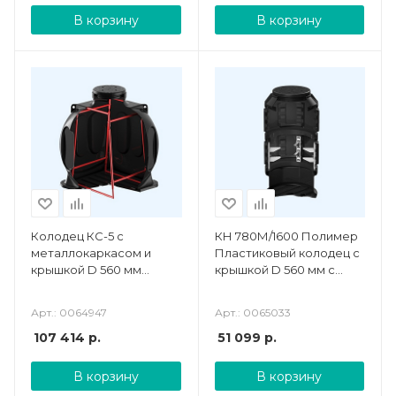
В корзину
В корзину
Колодец КС-5 с
КН 780М/1600 Полимер
металлокаркасом и
Пластиковый колодец с
крышкой D 560 мм
крышкой D 560 мм с
Полимер
подготовкой к
установке кабельных
Арт.: 0064947
Арт.: 0065033
стоек
107 414
р.
51 099
р.
В корзину
В корзину