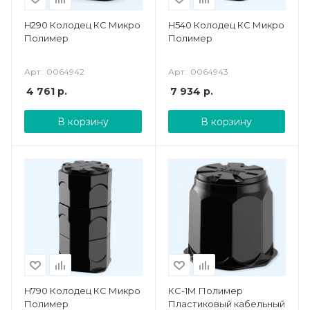
H290 Колодец КС Микро
H540 Колодец КС Микро
Полимер
Полимер
Арт.: 0064942
Арт.: 0064943
4 761
р.
7 934
р.
В корзину
В корзину
H790 Колодец КС Микро
КС-1М Полимер
Полимер
Пластиковый кабельный