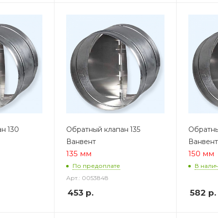
н 130
Обратный клапан 135
Обратны
Ванвент
Ванвент
135 мм
150 мм
По предоплате
В нали
Арт.: 0053848
453
р.
582
р.