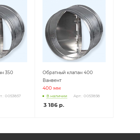
ан 350
Обратный клапан 400
Ванвент
400 мм
т.: 0053857
Арт.: 0053858
В наличии
3 186
р.