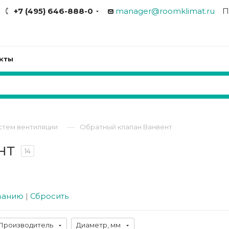
+7 (495) 646-888-0
manager@roomklimat.ru
П
кты
—
стем вентиляции
Обратный клапан Ванвент
нт
14
ванию
|
Сбросить
Производитель
Диаметр, мм