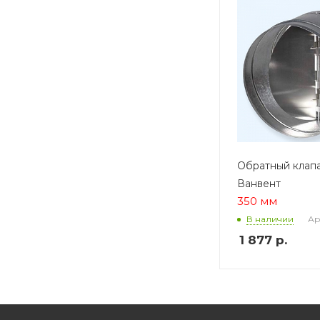
Обратный клап
Ванвент
350 мм
Ар
В наличии
1 877
р.