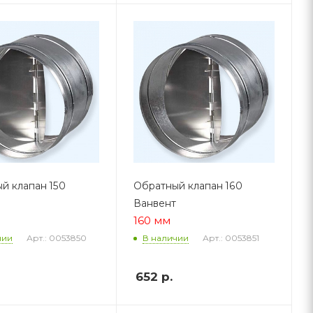
й клапан 150
Обратный клапан 160
Ванвент
160 мм
Арт.: 0053850
Арт.: 0053851
чии
В наличии
652
р.