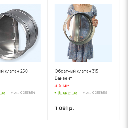
й клапан 250
Обратный клапан 315
Ванвент
315 мм
Арт.: 0053854
Арт.: 0053856
чии
В наличии
1 081
р.