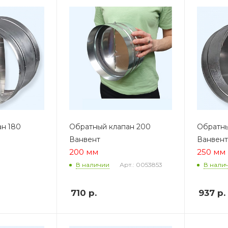
н 180
Обратный клапан 200
Обратны
Ванвент
Ванвент
200 мм
250 мм
Арт.: 0053853
В наличии
В нали
710
р.
937
р.