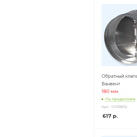
Обратный клапа
Ванвент
180 мм
По предоплате
Арт.: 0053852
617
р.