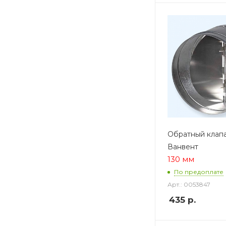
Обратный клапа
Ванвент
130 мм
По предоплате
Арт.: 0053847
435
р.