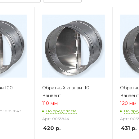
н 100
Обратный клапан 110
Обратны
Ванвент
Ванвент
110 мм
120 мм
т.: 0053843
По предоплате
По пре
Арт.: 0053844
Арт.: 005
420
р.
431
р.