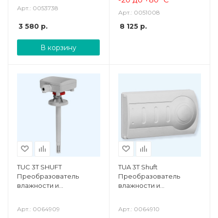
Арт.: 0053738
Арт.: 0051008
3 580
р.
8 125
р.
В корзину
TUC 3T SHUFT
TUA 3T Shuft
Преобразователь
Преобразователь
влажности и
влажности и
температуры
температуры
комнатный
Арт.: 0064909
Арт.: 0064910