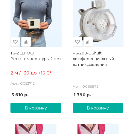
TS-2 LEFOO
PS-200-L Shuft
Реле температуры 2 метра
дифференциальный
датчик давления
2 м / -30 до +15 С°
Арт.: 0053712
Арт.: 0068873
3 610
р.
1 790
р.
В корзину
В корзину