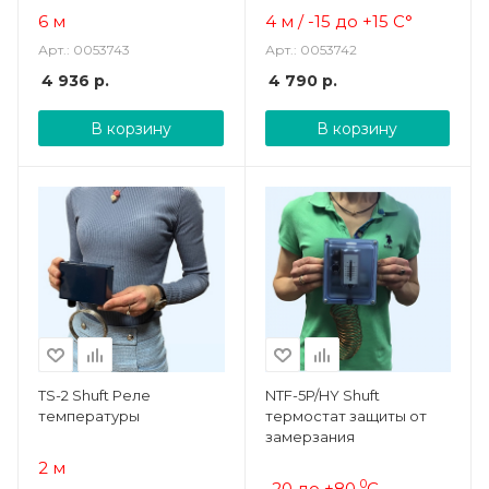
6 м
4 м /
-15 до +15 С°
Арт.: 0053743
Арт.: 0053742
4 936
р.
4 790
р.
В корзину
В корзину
TS-2 Shuft Реле
NTF-5P/HY Shuft
температуры
термостат защиты от
замерзания
2 м
0
-20 до +80
С