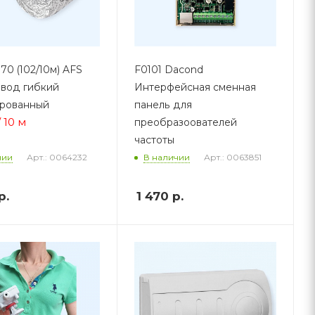
70 (102/10м) AFS
F0101 Dacond
вод гибкий
Интерфейсная сменная
ированный
панель для
/ 10 м
преобразоователей
частоты
Арт.: 0064232
Арт.: 0063851
чии
В наличии
р.
1 470
р.