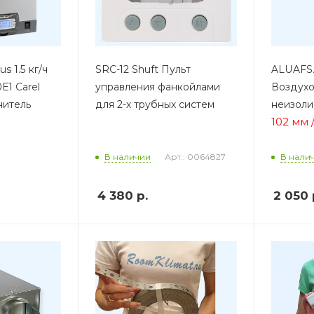
s 1.5 кг/ч
SRC-12 Shuft Пульт
ALUAFS.
1 Carel
управления фанкойлами
Воздухо
нитель
для 2-х трубных систем
неизол
102 мм 
Арт.: 0064827
В наличии
В нали
4 380
р.
2 050