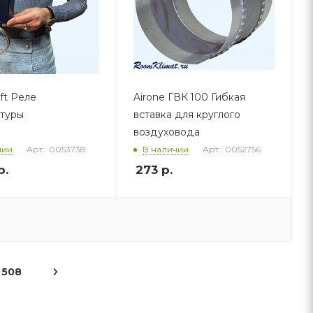
ft Реле
Airone ГВК 100 Гибкая
туры
вставка для круглого
воздуховода
Арт.: 0053738
Арт.: 0052756
чии
В наличии
р.
273
р.
508