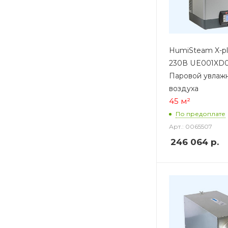
HumiSteam X-plu
230В UE001XD0E
Паровой увлаж
воздуха
45 м²
По предоплате
Арт.: 0065507
246 064
р.