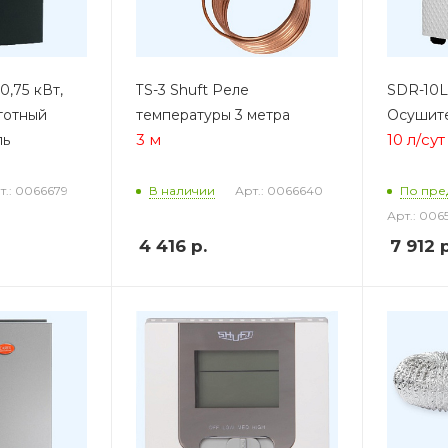
0,75 кВт,
TS-3 Shuft Реле
SDR-10L 
тотный
температуры 3 метра
Осушите
3 м
10 л/сут
ль
т.: 0066679
Арт.: 0066640
В наличии
По пре
Арт.: 006
4 416
р.
7 912
р