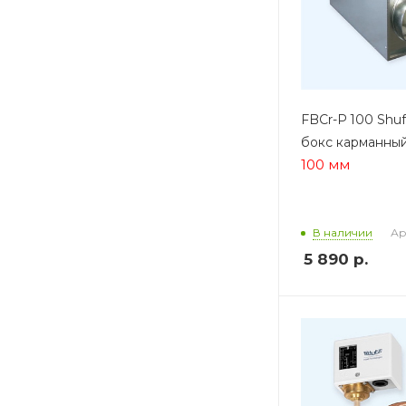
FBCr-P 100 Shuf
бокс карманны
100 мм
Ар
В наличии
5 890
р.