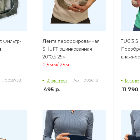
t Фильтр-
Лента перфорированная
TUC 3 
й
SHUFT оцинкованная
Преобра
20*0,5 25м
влажнос
0,5мм/ 25м
т.: 0059738
Арт.: 0056118
В наличии
В нали
495
р.
11 790