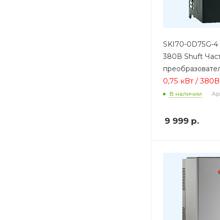
SKI70-0D75G-4 
380В Shuft Час
преобразовате
0,75 кВт / 380В
Ар
В наличии
9 999
р.