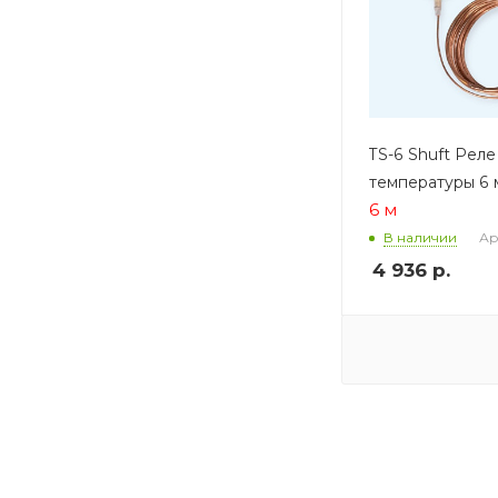
TS-6 Shuft Реле
температуры 6 
6 м
Ар
В наличии
4 936
р.