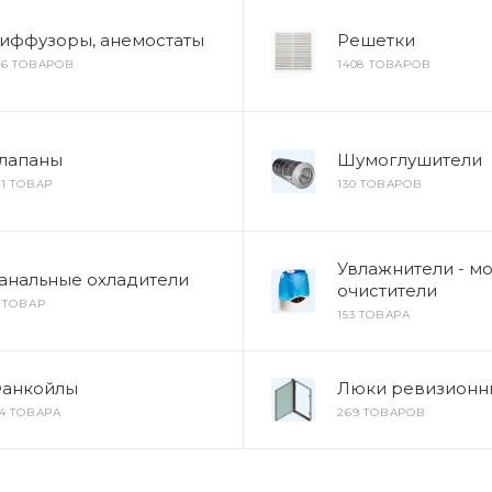
иффузоры, анемостаты
Решетки
26 ТОВАРОВ
1408 ТОВАРОВ
лапаны
Шумоглушители
61 ТОВАР
130 ТОВАРОВ
Увлажнители - мо
анальные охладители
очистители
1 ТОВАР
153 ТОВАРА
анкойлы
Люки ревизионн
24 ТОВАРА
269 ТОВАРОВ