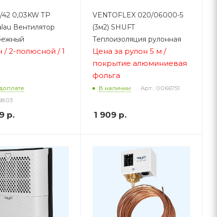
7/42 0,03KW TP
VENTOFLEX 020/06000-5
alau Вентилятор
(3м2) SHUFT
бежный
Теплоизоляция рулонная
ч / 2-полюсной / 1
Цена за рулон 5 м /
покр
ытие а
люминиевая
фольга
Арт.: 0066751
доплате
В наличии
6803
9
р.
1 909
р.