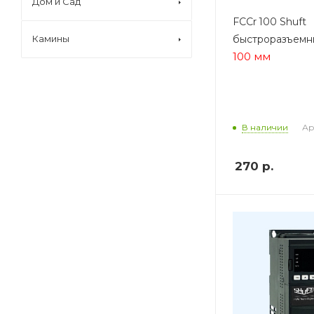
Дом и Сад
FCCr 100 Shuft
быстроразъемн
Камины
100 мм
Ар
В наличии
270
р.