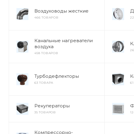
Воздуховоды жесткие
Д
466 ТОВАРОВ
2
Канальные нагреватели
К
воздуха
2
458 ТОВАРОВ
Турбодефлекторы
К
63 ТОВАРА
6
Рекуператоры
Ф
35 ТОВАРОВ
1
Компрессорно-