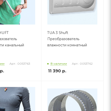
SHUFT
TUA 3 Shuft
зователь
Преобразователь
ти канальный
влажности комнатный
Арт.: 0053763
Арт.: 0053762
чии
В наличии
р.
11 390
р.