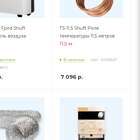
Fjord Shuft
TS-11,5 Shuft Реле
ль воздуха
температуры 11,5 метров
11,5 м
Арт.: 0065647
доплате
В наличии
5890
.
7 096
р.