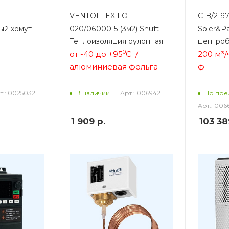
VENTOFLEX LOFT
CIB/2-9
ый хомут
020/06000-5 (3м2) Shuft
Soler&P
Теплоизоляция рулонная
центро
0
от -40 до +95
С /
200 м³/
а
люминиевая фольга
ф
т.: 0025032
Арт.: 0069421
В наличии
По пре
Арт.: 006
1 909
р.
103 38