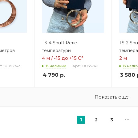
TS-4 Shuft Реле
TS-2 Shu
метров
температуры
темпера
4 м /
-15 до +15 С°
2 м
т.: 0053743
Арт.: 0053742
В наличии
В нали
4 790
р.
3 580
Показать еще
1
2
3