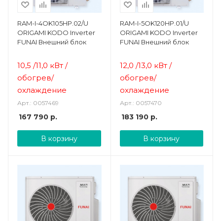
RAM-I-4OK105HP.02/U
RAM-I-5OK120HP.01/U
ORIGAMI KODO Inverter
ORIGAMI KODO Inverter
FUNAI Внешний блок
FUNAI Внешний блок
10,5 /11,0 кВт /
12,0 /13,0 кВт /
о
богрев/
о
богрев/
охлаждение
охлаждение
Арт.: 0057469
Арт.: 0057470
167 790
р.
183 190
р.
В корзину
В корзину