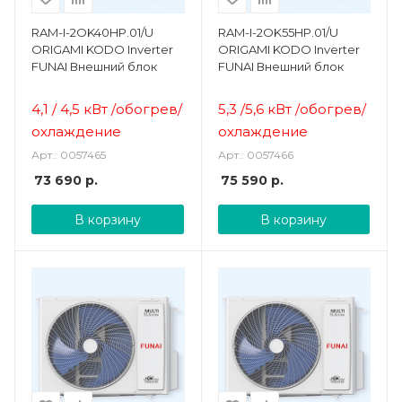
RAM-I-2OK40HP.01/U
RAM-I-2OK55HP.01/U
ORIGAMI KODO Inverter
ORIGAMI KODO Inverter
FUNAI Внешний блок
FUNAI Внешний блок
4,1 / 4,5 кВт /о
богрев/
5,3 /5,6 кВт /о
богрев/
охлаждение
охлаждение
Арт.: 0057465
Арт.: 0057466
73 690
р.
75 590
р.
В корзину
В корзину