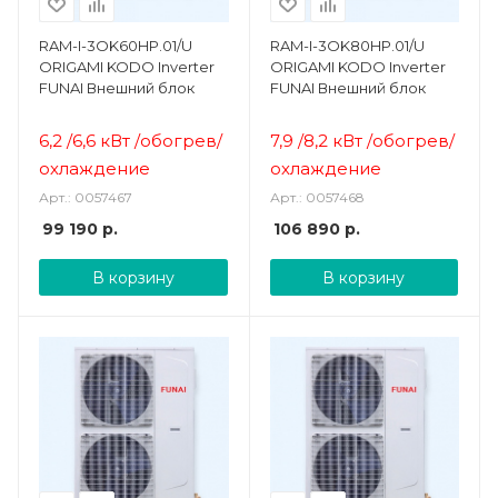
RAM-I-3OK60HP.01/U
RAM-I-3OK80HP.01/U
ORIGAMI KODO Inverter
ORIGAMI KODO Inverter
FUNAI Внешний блок
FUNAI Внешний блок
6,2 /6,6 кВт /о
богрев/
7,9 /8,2 кВт /о
богрев/
охлаждение
охлаждение
Арт.: 0057467
Арт.: 0057468
99 190
р.
106 890
р.
В корзину
В корзину