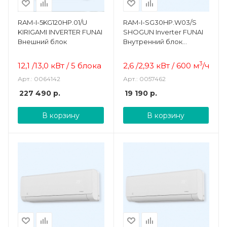
RAM-I-5KG120HP.01/U
RAM-I-SG30HP.W03/S
KIRIGAMI INVERTER FUNAI
SHOGUN Inverter FUNAI
Внешний блок
Внутренний блок
настенного типа
3
12,1 /13,0 кВт / 5 блока
2,6 /2,93 кВт / 600
м
/ч
Арт.: 0064142
Арт.: 0057462
227 490
р.
19 190
р.
В корзину
В корзину