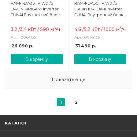
RAM-I-DA35HP.W01/S
RAM-I-DA50HP.W01/S
DAIJIN KIRIGAMI Inverter
DAIJIN KIRIGAMI Inverter
FUNAI Внутренний блок
FUNAI Внутренний блок
настенного типа
настенного типа
3
3
3,2 /3,4 кВт / 590
м
/ч
4,6 /5,2 кВт / 1000
м
/ч
Арт.: 0064135
Арт.: 0064136
26 090
р.
31 490
р.
В корзину
В корзину
Показать еще
1
2
КАТАЛОГ