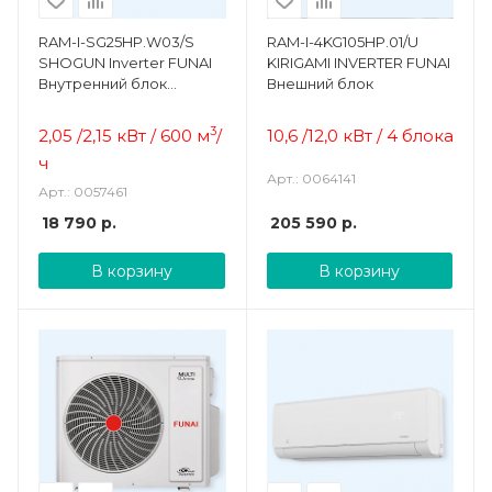
RAM-I-SG25HP.W03/S
RAM-I-4KG105HP.01/U
SHOGUN Inverter FUNAI
KIRIGAMI INVERTER FUNAI
Внутренний блок
Внешний блок
настенного типа
3
2,05 /2,15 кВт / 600
м
/
10,6 /12,0 кВт / 4 блока
ч
Арт.: 0064141
Арт.: 0057461
18 790
р.
205 590
р.
В корзину
В корзину