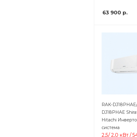
63 900
р.
RAK-DJ18PHAE
DJ18PHAE Shir
Hitachi Инверто
система
2,5/ 2,0 кВт / 