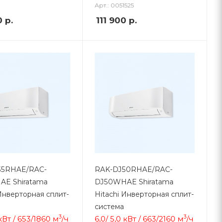
Арт.: 0051525
0
р.
111 900
р.
35RHAE/RAC-
RAK-DJ50RHAE/RAC-
AE Shiratama
DJ50WHAE Shiratama
 Инверторная сплит-
Hitachi Инверторная сплит-
система
3
3
 кВт / 653/1860
м
/ч
6,0/ 5,0 кВт / 663/2160
м
/ч