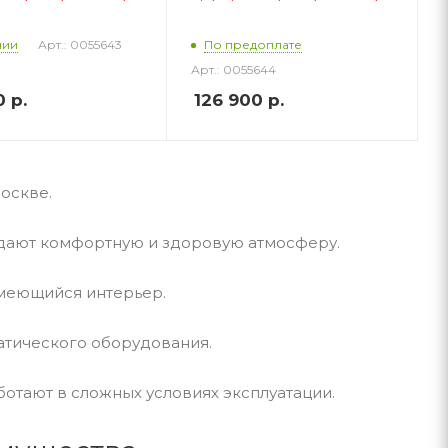
Арт.: 0055643
чии
По предоплате
Арт.: 0055644
0
р.
126 900
р.
оскве.
здают комфортную и здоровую атмосферу.
имеющийся интерьер.
матического оборудования.
отают в сложных условиях эксплуатации.