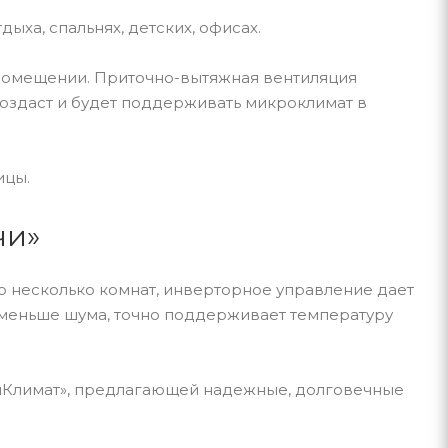
ыха, спальнях, детских, офисах.
 помещении. Приточно-вытяжная вентиляция
создаст и будет поддерживать микроклимат в
ицы.
чи»
несколько комнат, инверторное управление дает
 меньше шума, точно поддерживает температуру
РумКлимат», предлагающей надежные, долговечные