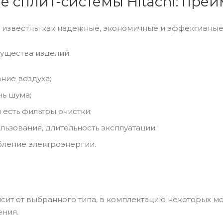
е сплит-системы Hitachi: пре
 известны как надежные, экономичные и эффективные
ущества изделий:
ние воздуха;
ь шума;
 есть фильтры очистки;
льзования, длительность эксплуатации;
бление электроэнергии.
исит от выбранного типа, в комплектацию некоторых м
ения.