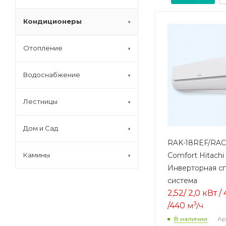
Кондиционеры
Отопление
Водоснабжение
Лестницы
Дом и Сад
RAK-18REF/RAC
Comfort Hitachi
Камины
Инверторная сп
система
2,52/ 2,0 кВт /
3
/44
0
м
/ч
Ар
В наличии