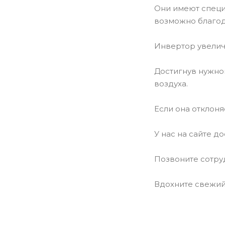
Они имеют специа
возможно благод
Инвертор увелич
Достигнув нужной
воздуха.
Если она отклоня
У нас на сайте д
Позвоните сотру
Вдохните свежий 