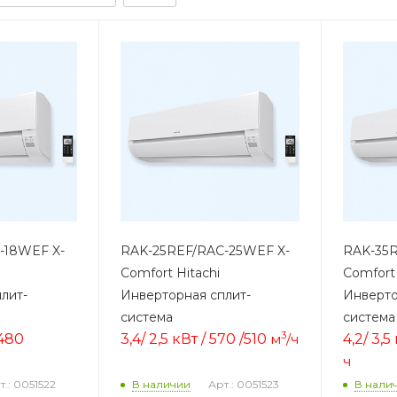
-18WEF X-
RAK-25REF/RAC-25WEF X-
RAK-35R
Comfort Hitachi
Comfort 
лит-
Инверторная сплит-
Инверто
система
система
3
 480
3,4/ 2,5 кВт / 570 /51
0
м
/ч
4,2/ 3,5
ч
т.: 0051522
Арт.: 0051523
В наличии
В нали