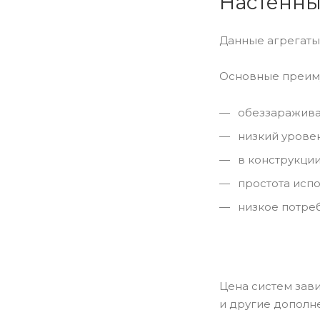
Настенны
Данные агрегаты
Основные преим
обеззаражива
низкий уровен
в конструкции
простота испо
низкое потре
Цена систем зав
и другие дополн