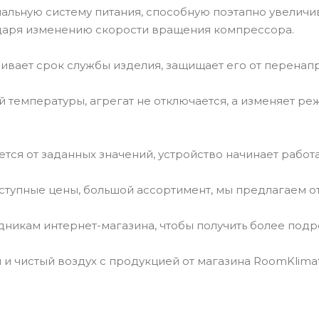
льную систему питания, способную поэтапно увеличива
аря изменению скорости вращения компрессора.
ивает срок службы изделия, защищает его от перенап
 температуры, агрегат не отключается, а изменяет ре
ется от заданных значений, устройство начинает работа
оступные цены, большой ассортимент, мы предлагаем о
дникам интернет-магазина, чтобы получить более подр
и чистый воздух с продукцией от магазина RoomKlimat