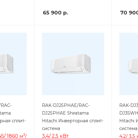
65 900
р.
70 90
/RAC-
RAK-DJ25PHAE/RAC-
RAK-DJ
atama
DJ25PHAE Shiratama
DJ35WH
рная сплит-
Hitachi Инверторная сплит-
Hitachi
система
система
3
545/ 1860
м
/
3,4/ 2,5 кВт
4,2/ 3,5