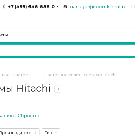
+7 (495) 646-888-0
manager@roomklimat.ru
П
кты
—
плит - системы
Настенные сплит - системы Hitachi
мы Hitachi
8
ванию
|
Сбросить
Производитель
Тип