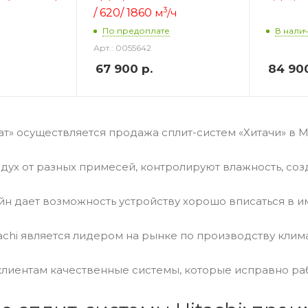
3
/ 620/ 1860
м
/ч
По предоплате
В нали
Арт.: 0055642
67 900
р.
84 90
т» осуществляется продажа сплит-систем «Хитачи» в М
дух от разных примесей, контролируют влажность, со
йн дает возможность устройству хорошо вписаться в 
achi является лидером на рынке по производству кли
лиентам качественные системы, которые исправно раб