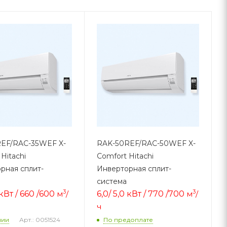
EF/RAC-35WEF X-
RAK-50REF/RAC-50WEF X-
Hitachi
Comfort Hitachi
рная сплит-
Инверторная сплит-
система
3
3
 кВт / 660 /60
0
м
/
6,0/ 5,0 кВт / 770 /70
0
м
/
ч
Арт.: 0051524
чии
По предоплате