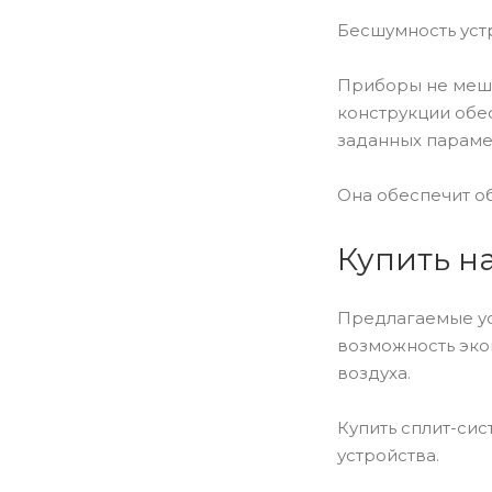
Бесшумность устр
Приборы не меша
конструкции обе
заданных параме
Она обеспечит об
Купить н
Предлагаемые ус
возможность эко
воздуха.
Купить сплит-си
устройства.