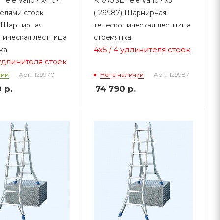
ele Vario 4х4 с 4
KRAUSE Tele Vario 4х5
елями стоек
(129987) Шарнирная
) Шарнирная
телескопическая лестница
пическая лестница
стремянка
4х5 / 4 удлинителя стоек
ка
 удлинителя стоек
Арт.: 129970
Арт.: 129987
чии
Нет в наличии
0
р.
74 790
р.