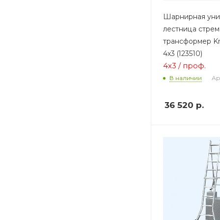
Шарнирная уни
лестница стрем
трансформер Kra
4х3 (123510)
4х3 / проф.
Ар
В наличии
36 520
р.