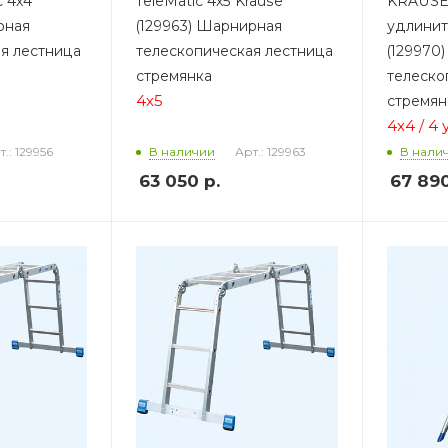
c 4х4
TeleMatic 4х5 Krause
KRAUSE T
рная
(129963) Шарнирная
удлинит
я лестница
телескопическая лестница
(129970
стремянка
телеско
4х5
стремян
4х4 / 4
т.: 129956
Арт.: 129963
В наличии
В нали
63 050
р.
67 89