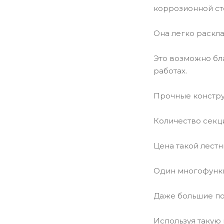
коррозионной ст
Она легко раскл
Это возможно бл
работах.
Прочные констру
Количество секц
Цена такой лестн
Один многофункц
Даже большие по
Используя такую 