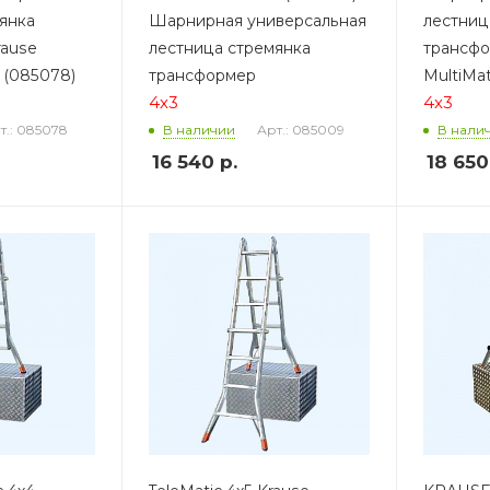
янка
Шарнирная универсальная
лестниц
rause
лестница стремянка
трансфо
 (085078)
трансформер
MultiMat
4х3
4х3
т.: 085078
Арт.: 085009
В наличии
В нали
16 540
р.
18 650