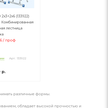
2х3+2х6 (133922)
 Комбинированная
ая лестница
ка
х6 / проф
Арт.: 133922
чии
0
р.
нимать различные формы.
ванием, обладает высокой прочностью и