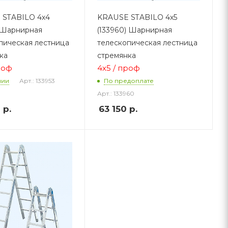
 STABILO 4х4
KRAUSE STABILO 4х5
) Шарнирная
(133960) Шарнирная
пическая лестница
телескопическая лестница
ка
стремянка
роф
4х5 / проф
Арт.: 133953
чии
По предоплате
Арт.: 133960
0
р.
63 150
р.