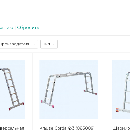
ванию
|
Сбросить
Производитель
Тип
версальная
Krause Corda 4х3 (085009)
Шарнирн