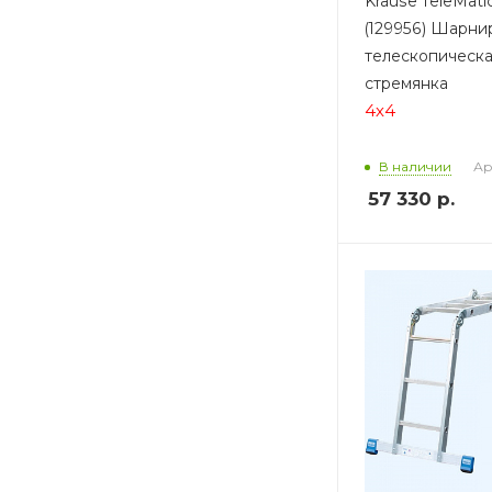
Krause TeleMati
(129956) Шарни
телескопическа
стремянка
4х4
Ар
В наличии
57 330
р.