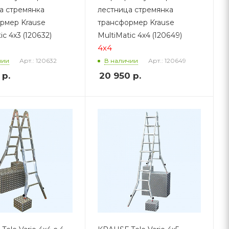
а стремянка
лестница стремянка
рмер Krause
трансформер Krause
ic 4х3 (120632)
MultiMatic 4х4 (120649)
4х4
Арт.: 120632
Арт.: 120649
чии
В наличии
р.
20 950
р.