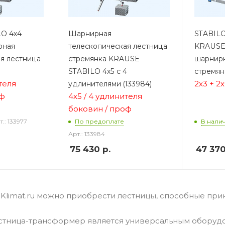
O 4х4
Шарнирная
STABILO 
рная
телескопическая лестница
KRAUSE
я лестница
стремянка KRAUSE
шарнирн
STABILO 4х5 с 4
стремян
теля
2х3 + 2
удлинителями (133984)
оф
4х5 / 4 удлинителя
боковин / проф
т.: 133977
По предоплате
В нали
Арт.: 133984
75 430
р.
47 37
Klimat.ru можно приобрести лестницы, способные при
тница-трансформер является универсальным оборудо