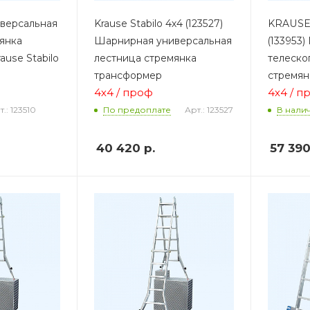
версальная
Krause Stabilo 4х4 (123527)
KRAUSE
янка
Шарнирная универсальная
(133953
use Stabilo
лестница стремянка
телеско
трансформер
стремян
4х4 / проф
4х4 / п
т.: 123510
Арт.: 123527
По предоплате
В нали
40 420
р.
57 39