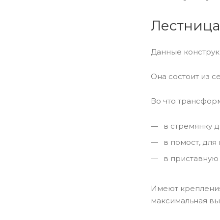
Лестница
Данные конструк
Она состоит из 
Во что трансфор
в стремянку 
в помост, для
в приставную 
Имеют крепления
максимальная вы