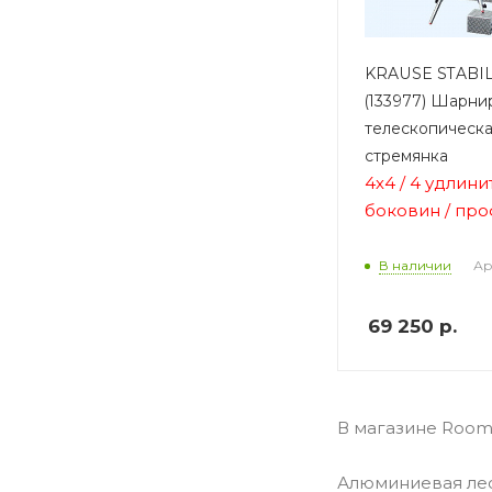
KRAUSE STABIL
(133977) Шарни
телескопическа
стремянка
4х4 / 4 удлини
боковин / пр
Ар
В наличии
69 250
р.
В магазине Room
Алюминиевая лес