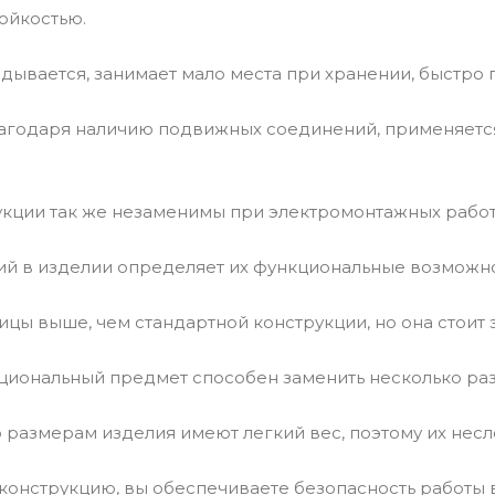
ойкостью.
адывается, занимает мало места при хранении, быстр
агодаря наличию подвижных соединений, применяется и
кции так же незаменимы при электромонтажных работах
ий в изделии определяет их функциональные возможно
ицы выше, чем стандартной конструкции, но она стоит э
иональный предмет способен заменить несколько раз
 размерам изделия имеют легкий вес, поэтому их несл
конструкцию, вы обеспечиваете безопасность работы в