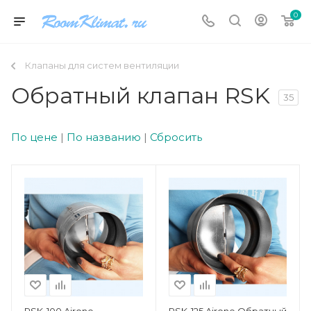
0
Клапаны для систем вентиляции
Обратный клапан RSK
35
По цене
|
По названию
|
Сбросить
RSK-100 Airone
RSK-125 Airone Обратный