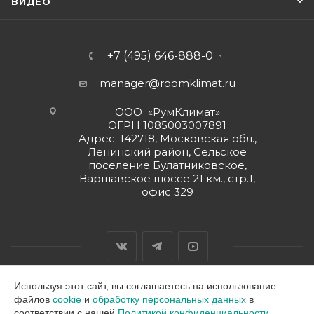
ВИДЕО
+7 (495) 646-888-0
manager@roomklimat.ru
ООО «РумКлимат»
ОГРН 1085003007891
Адрес: 142718, Московская обл.,
Ленинский район, Сельское
поселение Булатниковское,
Варшавское шоссе 21 км., стр.1,
офис 329
Используя этот сайт, вы соглашаетесь на использование
файлов
cookie
и
обработку персональных данных
в
2026 © ООО "РумКлимат"
соответствии с нашей
Политикой конфиденциальности.