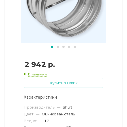
2 942
р.
В наличии
Купить в 1 клик
Характеристики
Производитель
—
Shuft
Цвет
—
Оцинкован.сталь
Вес, кг
—
1.7