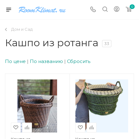
0
Дом и Сад
Кашпо из ротанга
33
По цене
|
По названию
|
Сбросить
Кашпо из
Кашпо из