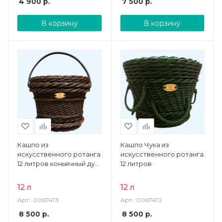
4 900
р.
7 500
р.
В корзину
В корзину
Кашпо из
Кашпо Чука из
искусственного ротанга
искусственного ротанга
12 литров коньячный дуб/
12 литров
чёрный
12 л
12 л
Арт.: 0067473
Арт.: 0067472
8 500
р.
8 500
р.