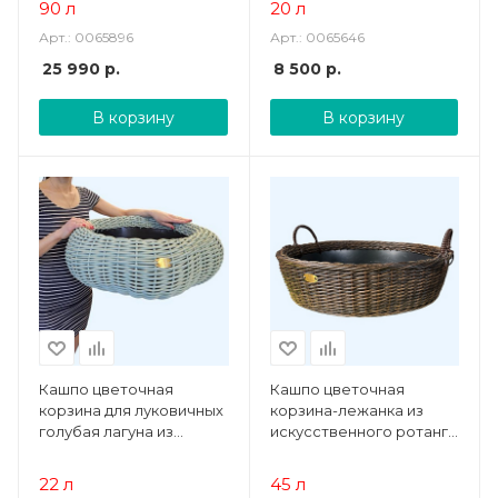
90 л
20 л
Арт.: 0065896
Арт.: 0065646
25 990
р.
8 500
р.
В корзину
В корзину
Кашпо цветочная
Кашпо цветочная
корзина для луковичных
корзина-лежанка из
голубая лагуна из
искусственного ротанга
искусственного ротанга
45 литров дуб
22 литра
22 л
45 л