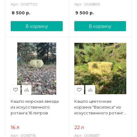
Арт.: 0067702
Арт.: 0065895
8 500
р.
9 500
р.
В корзину
В корзину
Кашпо морская звезда
Кашпо цветочная
из искусственного
корзина "Василиса" из
ротанга 16 литров
искусственного ротанга
22 литра
16 л
22 л
Арт.: 0065716
Арт.: 0065657