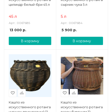
цилиндр белый-бри 45 л
сырник-чука 5 л
45 л
5 л
Арт.: 0067685
Арт.: 0067684
13 000
р.
5 900
р.
В корзину
В корзину
Кашпо из
Кашпо из
искусственного ротанга
искусственного ротанга
чугунок двухцветный 12
вазон бургунди 12