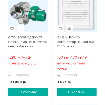
CIT/2-180/62 0,55KW TP
C 4S AURAMAX
Soler&Palau Вентилятор
Вентилятор накладной
центробежный
D100 сетка
1290 м³/ч / 2-
100 мм / 70 м³/ч/
полюсной / 3 ф
а
нтимоскитная
сетка
Арт.: 0066800
Арт.: 0066223
131 008
р.
1 025
р.
В корзину
В корзину