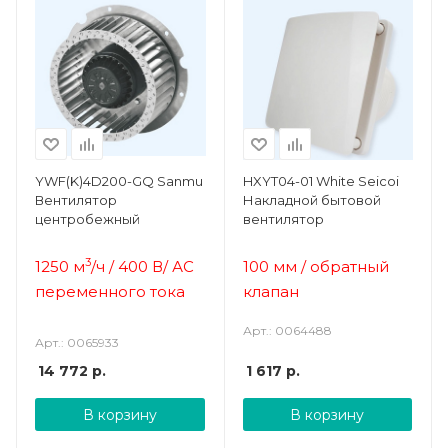
YWF(K)4D200-GQ Sanmu
HXYT04-01 White Seicoi
Вентилятор
Накладной бытовой
центробежный
вентилятор
3
1250 м
/ч / 400 В/ АС
100 мм / обратный
переменного тока
клапан
Арт.: 0064488
Арт.: 0065933
14 772
р.
1 617
р.
В корзину
В корзину