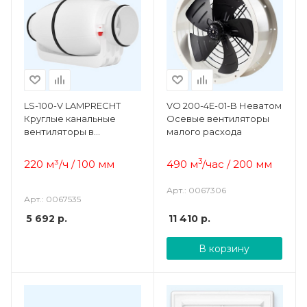
LS-100-V LAMPRECHT
VO 200-4E-01-B Неватом
Круглые канальные
Осевые вентиляторы
вентиляторы в
малого расхода
шумоизолированном
корпусе
3
220
м³/ч / 100 мм
490 м
/час / 200 мм
Арт.: 0067306
Арт.: 0067535
5 692
р.
11 410
р.
В корзину