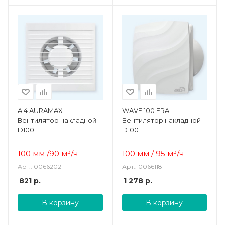
A 4 AURAMAX
WAVE 100 ERA
Вентилятор накладной
Вентилятор накладной
D100
D100
100 мм /90 м³/ч
100 мм
/
95
м³/ч
Арт.: 0066202
Арт.: 0066118
821
р.
1 278
р.
В корзину
В корзину