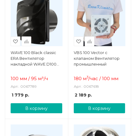
WAVE 100 Black classic
VBS 100 Vector с
ERA Вентилятор
клапаном Вентилятор
накладной WAVE D100
промышленный
Black classic
3
100 мм
/
95
м³/ч
180 м
/час / 100 мм
Арт.: 0067789
Арт.: 0067618
1 779
р.
2 189
р.
В корзину
В корзину