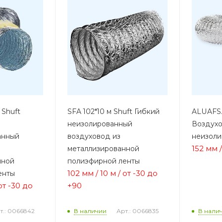
 Shuft
SFA 102*10 м Shuft Гибкий
ALUAFS.
неизолированный
Воздухо
анный
воздуховод из
неизол
152 мм 
металлизированной
нной
полиэфирной ленты
102 мм / 10 м / от -30 до
енты
 от -30 до
+90
т.: 0066842
Арт.: 0066835
В наличии
В нали