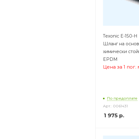
Texonic E-150-H
Шланг на осно
химически стой
EPDM
Цена за 1 пог.
По предоплате
Арт.: 0061431
1 975
р.