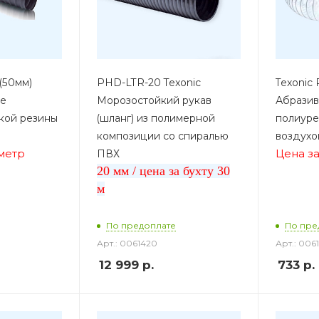
 (50мм)
PHD-LTR-20 Texonic
Texonic 
ве
Морозостойкий рукав
Абразив
кой резины
(шланг) из полимерной
полиуре
композиции со спиралью
воздухо
 метр
Цена за
ПВХ
20 мм / цена за бухту 30
м
По предоплате
По пре
Арт.: 0061420
Арт.: 006
12 999
р.
733
р.