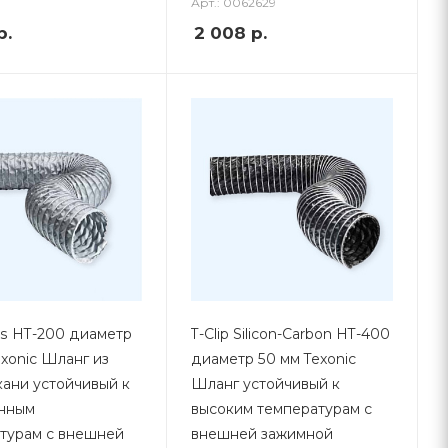
Арт.: 0062629
р.
2 008
р.
Gas HT-200 диаметр
T-Clip Silicon-Carbon HT-400
exonic Шланг из
диаметр 50 мм Texonic
кани устойчивый к
Шланг устойчивый к
нным
высоким температурам с
турам с внешней
внешней зажимной