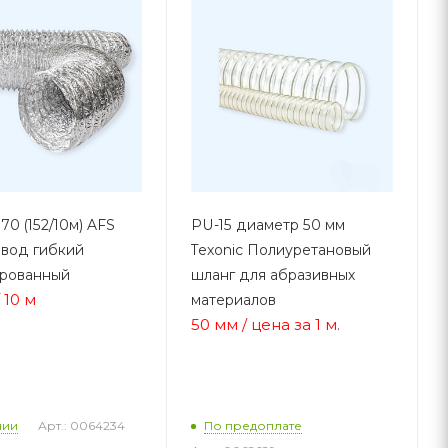
70 (152/10м) AFS
PU-15 диаметр 50 мм
вод гибкий
Texonic Полиуретановый
ированный
шланг для абразивных
/ 10 м
материалов
50 мм / цена за 1 м.
Арт.: 0064234
чии
По предоплате