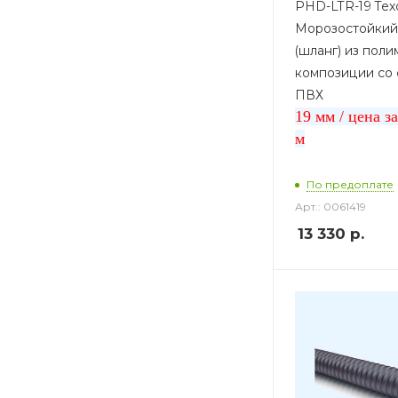
PHD-LTR-19 Tex
Морозостойкий
(шланг) из пол
композиции со
ПВХ
19 мм / цена з
м
По предоплате
Арт.: 0061419
13 330
р.