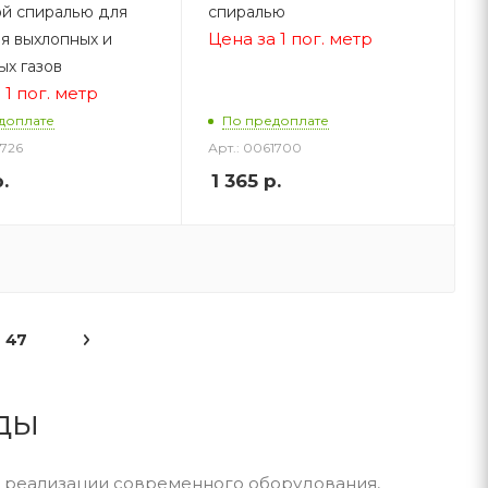
й спиралью для
спиралью
Цена за 1 пог. метр
я выхлопных и
ых газов
 1 пог. метр
доплате
По предоплате
1726
Арт.: 0061700
.
1 365
р.
47
ды
е реализации современного оборудования,