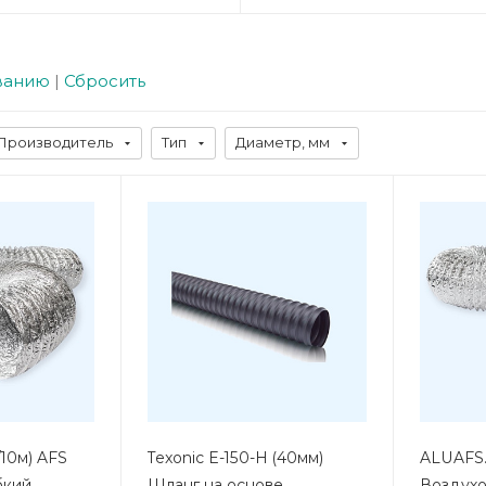
ванию
|
Сбросить
Производитель
Тип
Диаметр, мм
/10м) AFS
Texonic E-150-H (40мм)
ALUAFS.
бкий
Шланг на основе
Воздухо