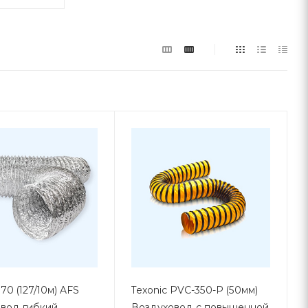
70 (127/10м) AFS
Texonic PVC-350-P (50мм)
вод гибкий
Воздуховод с повышенной