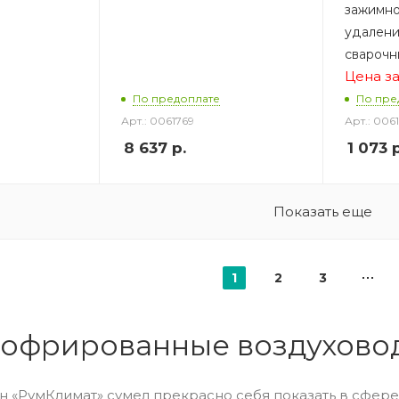
зажимно
удалени
сварочн
Цена за
По предоплате
По пре
Арт.: 0061769
Арт.: 006
8 637
р.
1 073
р
Показать еще
1
2
3
гофрированные воздухово
н «РумКлимат» сумел прекрасно себя показать в сфер