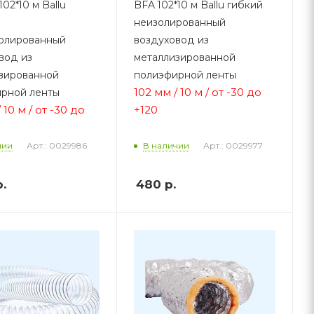
02*10 м Ballu
BFA 102*10 м Ballu гибкий
неизолированный
олированный
воздуховод из
вод из
металлизированной
зированной
полиэфирной ленты
102 мм / 10 м / от -30 до
рной ленты
 10 м / от -30 до
+120
Арт.: 0029986
Арт.: 0029977
чии
В наличии
.
480
р.