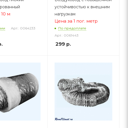
ированный
устойчивостью к внешним
/ 10 м
нагрузкам
Цена за 1 пог. метр
Арт.: 0064233
чии
По предоплате
Арт.: 0061443
.
299
р.