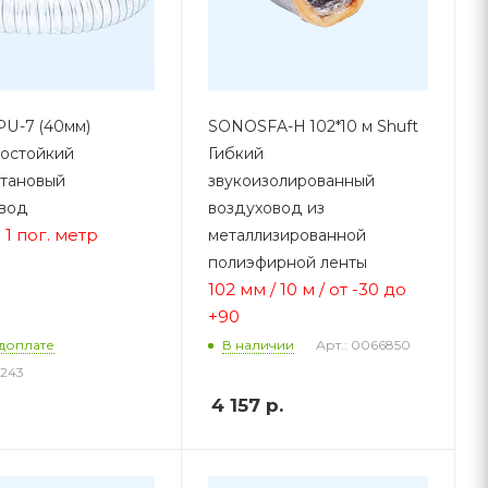
PU-7 (40мм)
SONOSFA-H 102*10 м Shuft
остойкий
Гибкий
тановый
звукоизолированный
вод
воздуховод из
 1 пог. метр
металлизированной
полиэфирной ленты
102 мм / 10 м / от -30 до
+90
Арт.: 0066850
доплате
В наличии
1243
4 157
р.