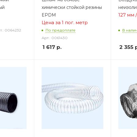
ый
химически стойкой резины
неизол
127 мм 
EPDM
Цена за 1 пог. метр
т.: 0064232
По предоплате
В нали
Арт.: 0061430
1 617
р.
2 355
р