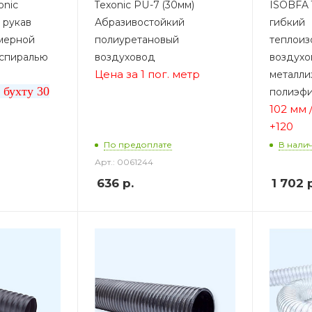
onic
Texonic PU-7 (30мм)
ISOBFA 1
 рукав
Абразивостойкий
гибкий
имерной
полиуретановый
теплоиз
 спиралью
воздуховод
воздухо
Цена за 1 пог. метр
металли
а бухту 30
полиэфи
102 мм /
+120
По предоплате
В нали
Арт.: 0061244
636
р.
1 702
р