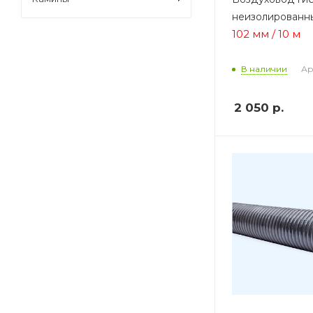
неизолированн
102 мм / 10 м
Ар
В наличии
2 050
р.