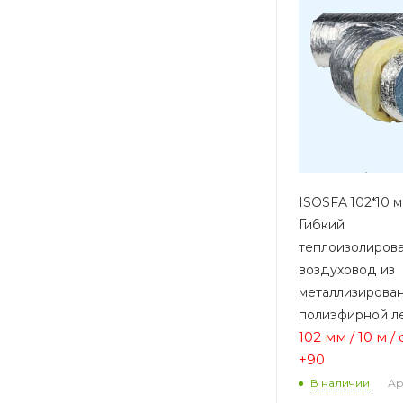
ISOSFA 102*10 м
Гибкий
теплоизолиров
воздуховод из
металлизирова
полиэфирной л
102 мм / 10 м /
+90
Ар
В наличии