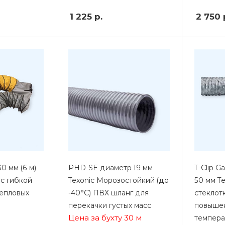
1 225
р.
2 750
0 мм (6 м)
PHD-SE диаметр 19 мм
T-Clip 
 с гибкой
Texonic Морозостойкий (до
50 мм T
епловых
-40°С) ПВХ шланг для
стеклот
перекачки густых масс
повыше
Цена за бухту 30 м
темпера