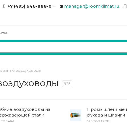
+7 (495) 646-888-0
manager@roomklimat.ru
П
кты
ованные воздуховоды
воздуховоды
925
ибкие воздуховоды из
Промышленные 
ержавеющей стали
рукава и шланги
2 ТОВАРА
578 ТОВАРОВ