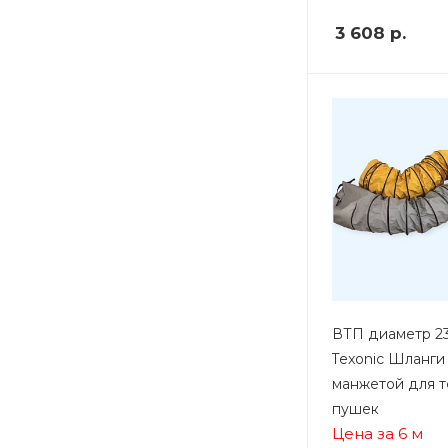
3 608
р.
ВТП диаметр 23
Texonic Шланги
манжетой для т
пушек
Цена за 6 м