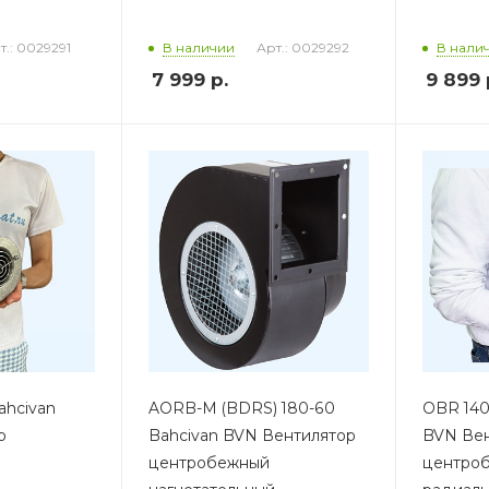
т.: 0029291
Арт.: 0029292
В наличии
В нали
7 999
р.
9 899
ahcivan
AORB-M (BDRS) 180-60
OBR 140
р
Bahcivan BVN Вентилятор
BVN Вен
центробежный
центро