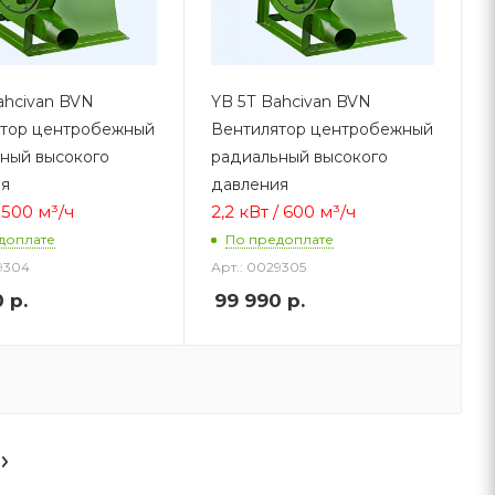
ahcivan BVN
YB 5Т Bahcivan BVN
ятор центробежный
Вентилятор центробежный
ный высокого
радиальный высокого
ия
давления
/ 500 м³/ч
2,2 кВт / 600 м³/ч
доплате
По предоплате
9304
Арт.: 0029305
0
р.
99 990
р.