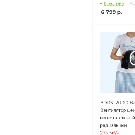
Ар
В наличии
6 799
р.
BDRS 120-60 Ba
Вентилятор це
нагнетательный
радиальный
275 м³/ч