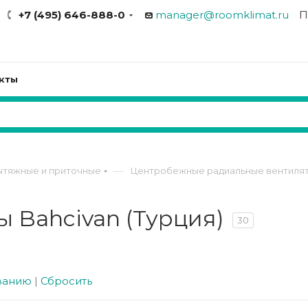
+7 (495) 646-888-0
manager@roomklimat.ru
П
кты
—
ытяжные и приточные
Центробежные радиальные вентилят
 Bahcivan (Турция)
30
ванию
|
Сбросить