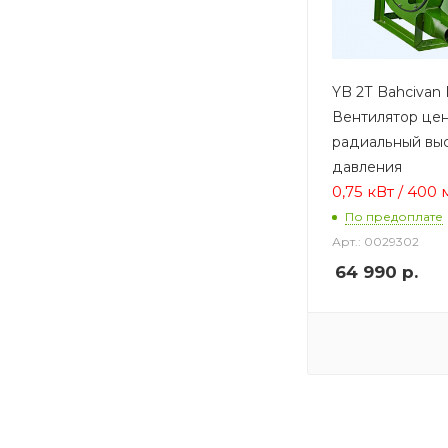
YB 2Т Bahcivan
Вентилятор це
радиальный вы
давления
0,75 кВт / 400 
По предоплате
Арт.: 0029302
64 990
р.