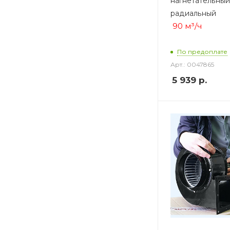
нагнетательный
радиальный
90 м³/ч
По предоплате
Арт.: 0047865
5 939
р.