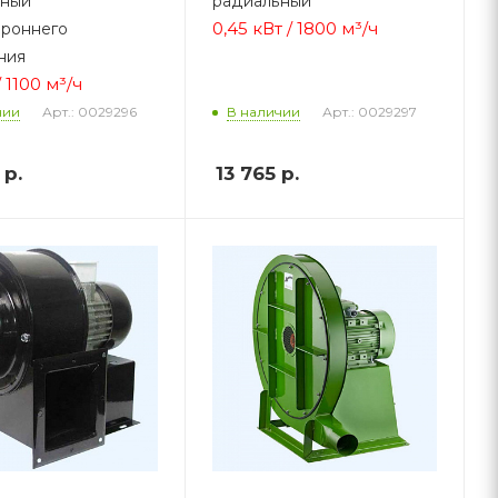
ьный
радиальный
0,45 кВт / 1800 м³/ч
роннего
ния
/ 1100 м³/ч
Арт.: 0029296
Арт.: 0029297
чии
В наличии
р.
13 765
р.