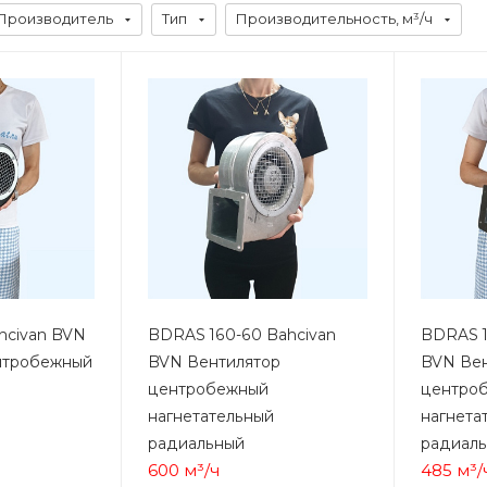
Производитель
Тип
Производительность, м³/ч
hcivan BVN
BDRAS 160-60 Bahcivan
BDRAS 1
нтробежный
BVN Вентилятор
BVN Вен
центробежный
центро
нагнетательный
нагнета
радиальный
радиал
600 м³/ч
485 м³/