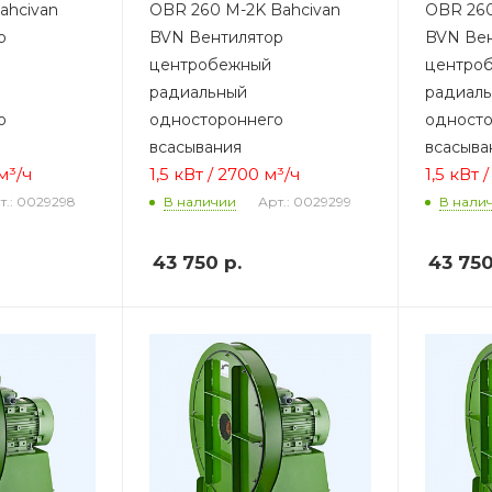
ahcivan
OBR 260 M-2K Bahcivan
OBR 260
р
BVN Вентилятор
BVN Вен
центробежный
центро
радиальный
радиал
о
одностороннего
односто
всасывания
всасыва
м³/ч
1,5 кВт / 2700 м³/ч
1,5 кВт 
т.: 0029298
Арт.: 0029299
В наличии
В нали
43 750
р.
43 75