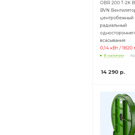
OBR 200 T-2K B
BVN Вентилято
центробежный
радиальный
одностороннег
всасывания
0,14 кВт / 1820 
Ар
В наличии
14 290
р.