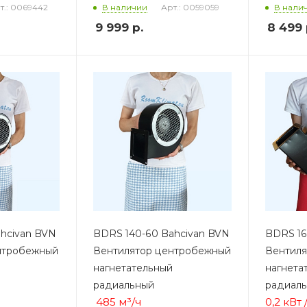
т.: 0069442
Арт.: 0059059
В наличии
В нали
9 999
р.
8 499
hcivan BVN
BDRS 140-60 Bahcivan BVN
BDRS 16
нтробежный
Вентилятор центробежный
Вентил
нагнетательный
нагнета
радиальный
радиал
485 м³/ч
0,2 кВт 