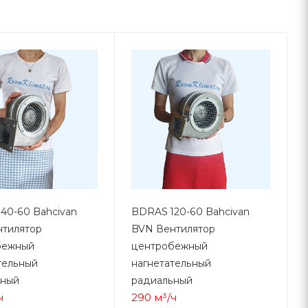
40-60 Bahcivan
BDRAS 120-60 Bahcivan
тилятор
BVN Вентилятор
бежный
центробежный
тельный
нагнетательный
ьный
радиальный
ч
290 м³/ч