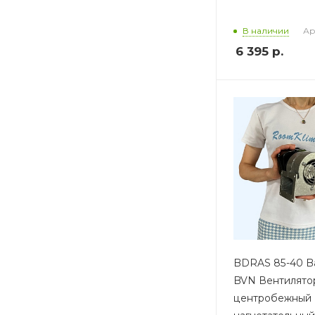
Ар
В наличии
6 395
р.
BDRAS 85-40 B
BVN Вентилято
центробежный