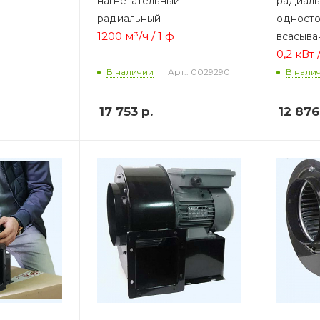
нагнетательный
радиал
радиальный
односто
1200 м³/ч / 1 ф
всасыва
0,2 кВт 
Арт.: 0029290
В наличии
В нали
17 753
р.
12 876