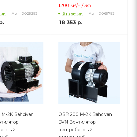
1200 м³/ч / 3ф
Арт.: 0029293
Арт.: 0069793
чии
В наличии
р.
18 353
р.
 M-2K Bahcivan
OBR 200 M-2K Bahcivan
тилятор
BVN Вентилятор
бежный
центробежный