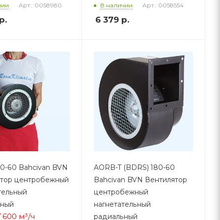
Арт.: 0058980
Арт.: 0058554
чии
В наличии
р.
6 379
р.
0-60 Bahcivan BVN
AORB-T (BDRS) 180-60
ятор центробежный
Bahcivan BVN Вентилятор
тельный
центробежный
ьный
нагнетательный
/ 600 м³/ч
радиальный