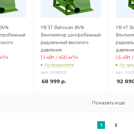
 BVN
YB 3Т Bahcivan BVN
YB 4Т B
нтробежный
Вентилятор центробежный
Вентил
сокого
радиальный высокого
радиаль
давления
давлен
м³/ч
1,1 кВт / 450 м³/ч
1,5 кВт 
По предоплате
По пре
Арт.: 0029303
Арт.: 002
68 999
р.
92 89
Показать еще
1
2