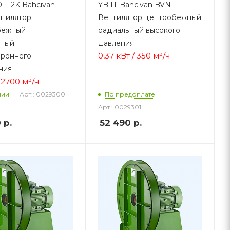
 T-2K Bahcivan
YB 1Т Bahcivan BVN
тилятор
Вентилятор центробежный
бежный
радиальный высокого
ьный
давления
0,37 кВт / 350 м³/ч
роннего
ния
/ 2700 м³/ч
Арт.: 0029300
чии
По предоплате
Арт.: 0029301
0
р.
52 490
р.