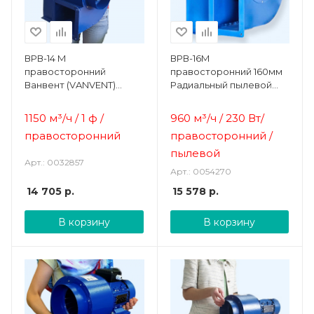
ВРВ-14 М
ВРВ-16М
правосторонний
правосторонний 160мм
Ванвент (VANVENT)
Радиальный пылевой
Вентилятор радиальный
вентилятор Ванвент
(улитка)
1150 м³/ч / 1 ф /
960 м³/ч / 230 Вт/
правосторонний
правосторонний /
пылевой
Арт.: 0032857
Арт.: 0054270
14 705
р.
15 578
р.
В корзину
В корзину