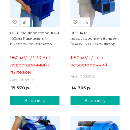
ВРВ-16М левосторонний
ВРВ-14 М
160мм Радиальный
левосторонний Ванвент
пылевой вентилятор
(VANVENT) Вентилятор
Ванвент
радиальный (улитка)
960 м³/ч / 230 Вт /
1150 м³/ч / 1 ф /
левосторонний /
левосторонний
пылевой
Арт.: 0032856
Арт.: 0053925
15 578
р.
14 705
р.
В корзину
В корзину