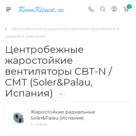
0
Центробежные радиальные вентиляторы низкого и
среднего давления
Центробежные
жаростойкие
вентиляторы CBT-N /
CMT (Soler&Palau,
Испания)
41
Жаростойкие радиальные
Soler&Palau (Испания)
41 ТОВАР