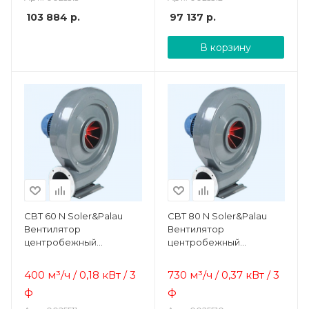
103 884
р.
97 137
р.
В корзину
CBT 60 N Soler&Palau
CBT 80 N Soler&Palau
Вентилятор
Вентилятор
центробежный
центробежный
жаростойкий
жаростойкий
400 м³/ч / 0,18 кВт / 3
730 м³/ч / 0,37 кВт / 3
ф
ф