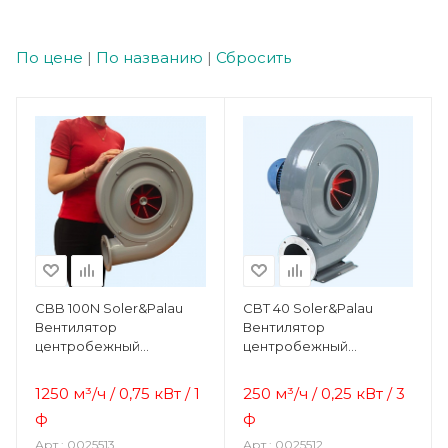
По цене
|
По названию
|
Сбросить
CBB 100N Soler&Palau
CBT 40 Soler&Palau
Вентилятор
Вентилятор
центробежный
центробежный
жаростойкий
жаростойкий
1250 м³/ч / 0,75 кВт / 1
250 м³/ч / 0,25 кВт / 3
ф
ф
Арт.: 0025513
Арт.: 0025512