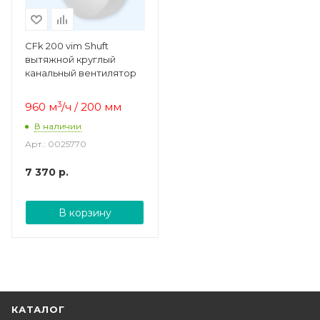
CFk 200 vim Shuft
вытяжной круглый
канальный вентилятор
3
960 м
/ч / 200 мм
В наличии
Арт.: 0025770
7 370
р.
В корзину
КАТАЛОГ