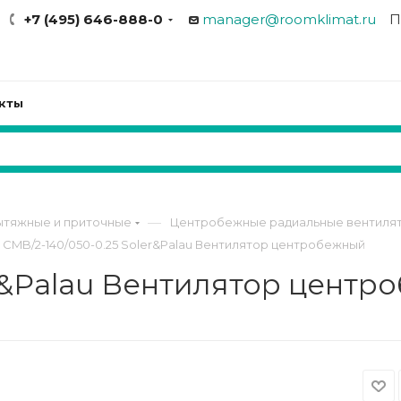
+7 (495) 646-888-0
manager@roomklimat.ru
П
кты
—
ытяжные и приточные
Центробежные радиальные вентилят
CMB/2-140/050-0.25 Soler&Palau Вентилятор центробежный
er&Palau Вентилятор цент