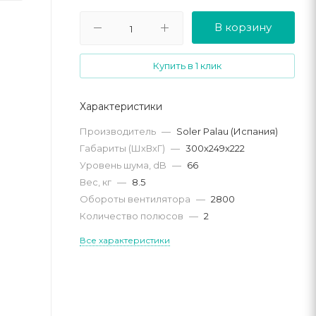
В корзину
Купить в 1 клик
Характеристики
Производитель
—
Soler Palau (Испания)
Габариты (ШхВхГ)
—
300x249x222
Уровень шума, dB
—
66
Вес, кг
—
8.5
Обороты вентилятора
—
2800
Количество полюсов
—
2
Все характеристики