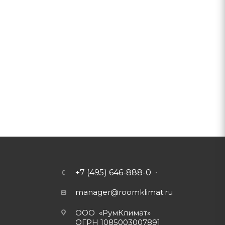
+7 (495) 646-888-0
manager@roomklimat.ru
ООО «РумКлимат»
ОГРН 1085003007891