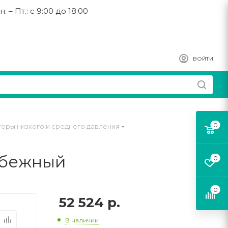
н. – Пт.: с 9:00 до 18:00
ВОЙТИ
0
—
оры низкого и среднего давления
робежный
0
0
52 524
р.
В наличии