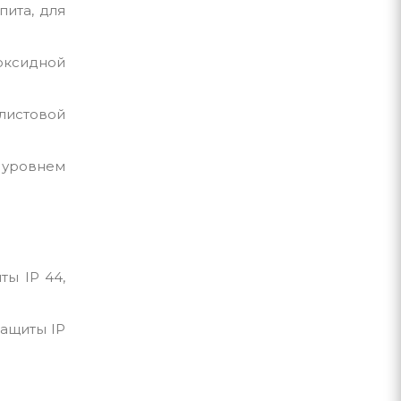
ита, для
оксидной
листовой
 уровнем
ты IP 44,
защиты IP