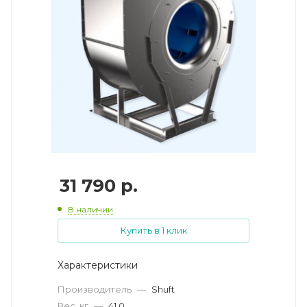
31 790
р.
В наличии
Купить в 1 клик
Характеристики
Производитель
—
Shuft
Вес, кг
—
41.0