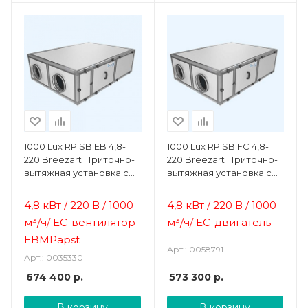
1000 Lux RP SB EB 4,8-
1000 Lux RP SB FC 4,8-
220 Breezart Приточно-
220 Breezart Приточно-
вытяжная установка с
вытяжная установка с
пластинчатым
пластинчатым
рекуператором
рекуператором
4,8 кВт / 220 В / 1000
4,8 кВт / 220 В / 1000
м³/ч/
ЕС-вентилятор
м³/ч/
ЕС-двигатель
EBMPapst
Арт.: 0058791
Арт.: 0035330
674 400
р.
573 300
р.
В корзину
В корзину