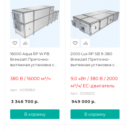
16000 Aqua RP W PB
2000 Lux RP SB 9-380
Breezart Приточно-
Breezart Приточно-
вытяжная установка с
вытяжная установка с
рекуператором и
пластинчатым
водяным охладителем
рекуператором
380 В / 16000 м³/ч
9,0 кВт / 380 В / 2000
(без стоимости с/у)
м³/ч/ EC-двигатель
Арт.: 0035380
Арт.: 0035332
3 346 700
р.
949 000
р.
В корзину
В корзину