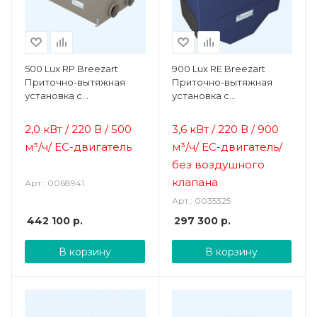
500 Lux RP Breezart
900 Lux RE Breezart
Приточно-вытяжная
Приточно-вытяжная
установка с
установка с
противоточным
энтальпийным
рекуператором
рекуператором
2,0 кВт / 220 В / 500
3,6 кВт / 220 В / 900
м³/ч/ ЕС-двигатель
м³/ч/ ЕС-двигатель/
б
ез воздушного
клапана
Арт.: 0068941
Арт.: 0035325
442 100
р.
297 300
р.
В корзину
В корзину