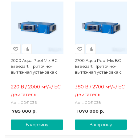
2000 Aqua Pool Mix BC
2700 Aqua Pool Mix BC
Breezart Приточно-
Breezart Приточно-
вытяжная установка с
вытяжная установка с
камерой смешения и
камерой смешения и
выносным пультом
выносным пультом
220 В / 2000 м³/ч
/
ЕС
380 В / 2700 м³/ч
/
ЕС
управления
управления
двигатель
двигатель
Арт.: 0061036
Арт.: 0061038
785 000
р.
1 070 000
р.
В корзину
В корзину