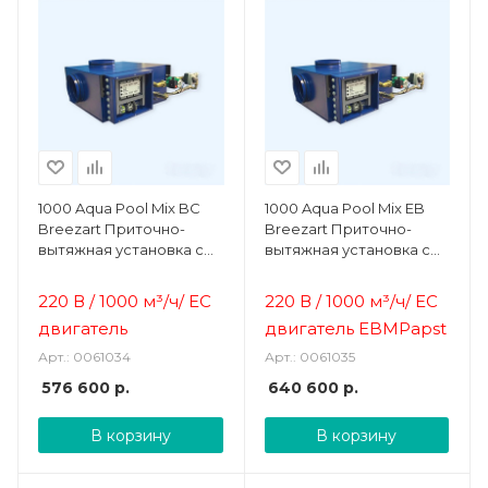
1000 Aqua Pool Mix BC
1000 Aqua Pool Mix EB
Breezart Приточно-
Breezart Приточно-
вытяжная установка с
вытяжная установка с
камерой смешения и
камерой смешения и
выносным пультом
выносным пультом
220 В / 1000 м³/ч
/
ЕС
220 В / 1000 м³/ч
/
ЕС
управления
управления
двигатель
двигатель EBMPapst
Арт.: 0061034
Арт.: 0061035
576 600
р.
640 600
р.
В корзину
В корзину