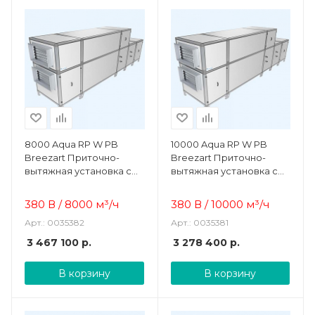
8000 Aqua RP W PB
10000 Aqua RP W PB
Breezart Приточно-
Breezart Приточно-
вытяжная установка с
вытяжная установка с
рекуператором и
рекуператором и
водяным охладителем
водяным охладителем
380 В / 8000 м³/ч
380 В / 10000 м³/ч
(без стоимости с/у)
Арт.: 0035382
Арт.: 0035381
3 467 100
р.
3 278 400
р.
В корзину
В корзину