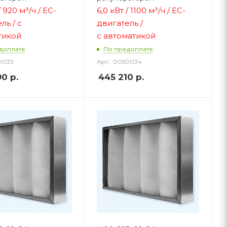
/ 920 м³/ч / ЕС-
6,0 кВт / 1100 м³/ч / ЕС-
ль / с
двигатель /
тикой
с автоматикой
доплате
По предоплате
0033
Арт.: 0050034
90
р.
445 210
р.