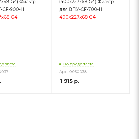
7x68 G4) Фильтр
(400x227x68 G4) Фильтр
-CF-900-H
для ВПУ-CF-700-H
7x68 G4
400x227x68 G4
доплате
По предоплате
0037
Арт.: 0050038
.
1 915
р.