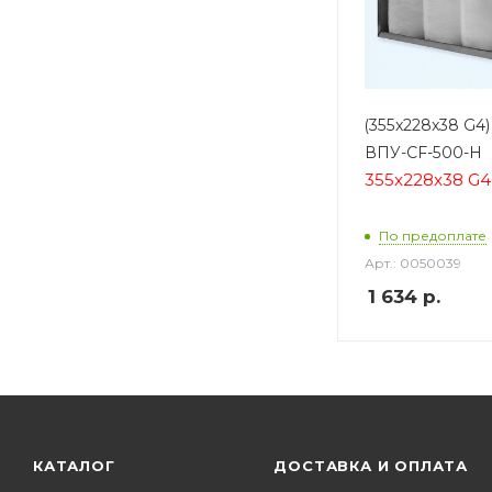
(355x228x38 G4
ВПУ-CF-500-H
355x228x38 G4
По предоплате
Арт.: 0050039
1 634
р.
КАТАЛОГ
ДОСТАВКА И ОПЛАТА