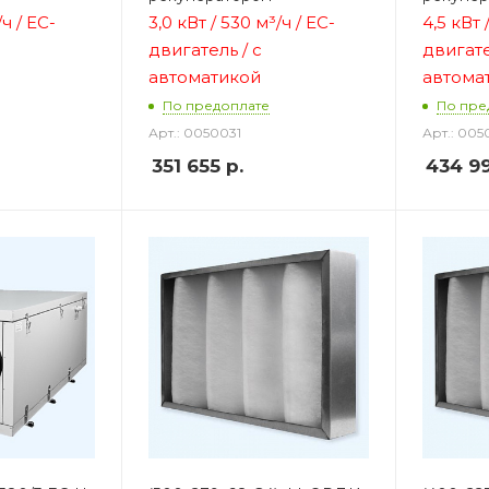
/ч / ЕС-
3,0 кВт / 530 м³/ч / ЕС-
4,5 кВт 
двигатель / с
двигате
автоматикой
автома
По предоплате
По пре
Арт.: 0050031
Арт.: 005
351 655
р.
434 9