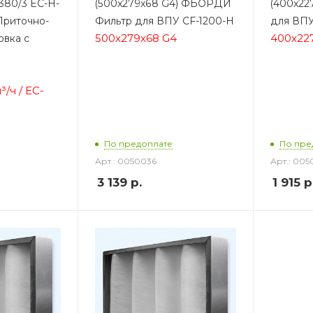
380/3 EC-H-
(500x279x68 G4) ФЬОРДИ
(400x22
риточно-
Фильтр для ВПУ CF-1200-H
для ВПУ
500x279x68 G4
400x22
овка с
³/ч / ЕС-
По предоплате
По пре
Арт.: 0050036
Арт.: 005
3 139
р.
1 915
р