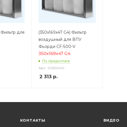
) Фильтр для
(350х169х47 G4) Фильтр
воздушный для ВПУ
Фьорди CF-500-V
350х169х47 G4
По предоплате
Арт.: 0050040
2 313
р.
КОНТАКТЫ
ВИДЕО