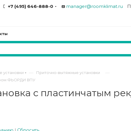
+7 (495) 646-888-0
manager@roomklimat.ru
П
кты
—
—
е установки
Приточно-вытяжные установки
тором ФЬОРДИ ВПУ
ановка с пластинчатым р
ванию
|
Сбросить