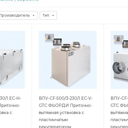
Производитель
Тип
30/1 EC-H-
ВПУ-CF-500/3-230/1 EC-V-
ВПУ-CF-
риточно-
GTC ФЬОРДИ Приточно-
GTC ФЬ
овка с
вытяжная установка с
вытяжна
пластинчатым
пластин
рекуператором
рекупер