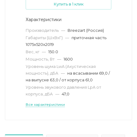
Купить в 1 клик
Характеристики
Производитель
—
Breezart (Россия)
Габариты (ШхВхГ)
—
приточная часть
1075x520х2019
Вес, кг
—
150.0
Мощность, Вт
—
1600
Уровень шума LwA (Акустическая
мощность), дБА
—
на всасывании 69,0 /
на выпуске 63,0 / от корпуса 61,0
Уровень звукового давления LpA от
корпуса, дБА
—
47,0
Все характеристики