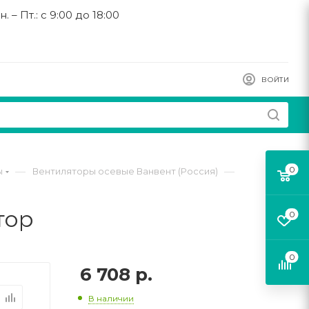
н. – Пт.: с 9:00 до 18:00
ВОЙТИ
0
—
—
ы
Вентиляторы осевые Ванвент (Россия)
тор
0
0
6 708
р.
В наличии