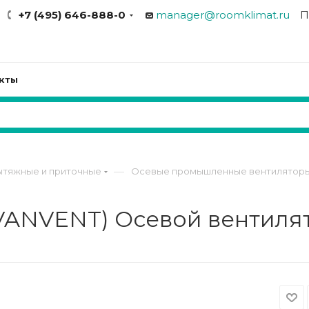
+7 (495) 646-888-0
manager@roomklimat.ru
П
кты
—
ытяжные и приточные
Осевые промышленные вентилятор
VANVENT) Осевой вентиля