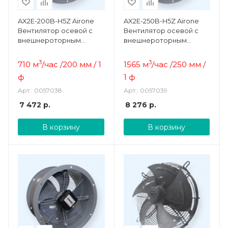
AX2E-200B-H5Z Airone
AX2E-250B-H5Z Airone
Вентилятор осевой с
Вентилятор осевой с
внешнероторным
внешнероторным
двигателем
двигателем
3
3
710 м
/час /200 мм / 1
1565 м
/час /250 мм /
ф
1 ф
Арт.: 0057038
Арт.: 0057039
7 472
р.
8 276
р.
В корзину
В корзину