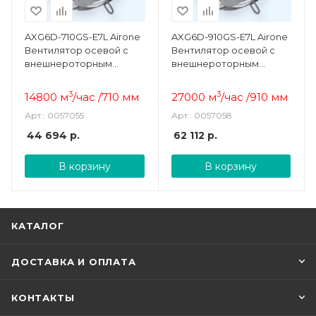
AXG6D-710GS-E7L Airone
AXG6D-910GS-E7L Airone
Вентилятор осевой с
Вентилятор осевой с
внешнероторным
внешнероторным
двигателем
двигателем
3
3
14800 м
/час /710 мм
27000 м
/час /910 мм
Арт.: 0057055
Арт.: 0057058
44 694
р.
62 112
р.
В корзину
В корзину
КАТАЛОГ
ДОСТАВКА И ОПЛАТА
КОНТАКТЫ