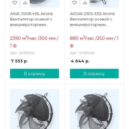
AX4E-300B-H5L Airone
AXG4E-250S-E5Z Airone
Вентилятор осевой с
Вентилятор осевой с
внешнероторным
внешнероторным
двигателем
двигателем
3
3
2390 м
/час /300 мм /
880 м
/час /250 мм / 1
1 ф
ф
Арт.: 0057041
Арт.: 0057047
7 553
р.
4 644
р.
В корзину
В корзину