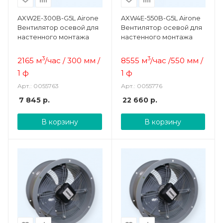
AXW2E-300B-G5L Airone
AXW4E-550B-G5L Airone
Вентилятор осевой для
Вентилятор осевой для
настенного монтажа
настенного монтажа
3
3
2165 м
/час / 300 мм /
8555 м
/час /550 мм /
1 ф
1 ф
Арт.: 0055763
Арт.: 0055776
7 845
р.
22 660
р.
В корзину
В корзину