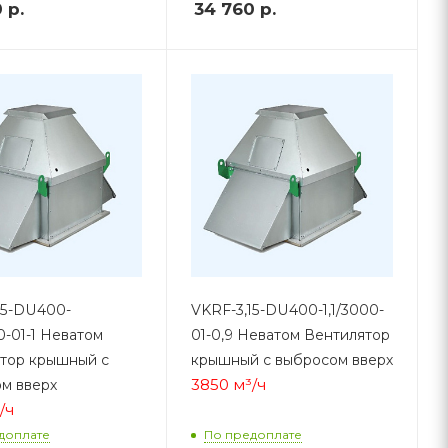
0
р.
34 760
р.
15-DU400-
VKRF-3,15-DU400-1,1/3000-
0-01-1 Неватом
01-0,9 Неватом Вентилятор
тор крышный с
крышный с выбросом вверх
3850 м³/ч
м вверх
/ч
доплате
По предоплате