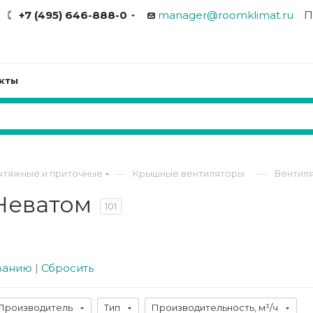
+7 (495) 646-888-0
manager@roomklimat.ru
П
кты
—
—
ытяжные и приточные
Крышные вентиляторы
Вентил
Неватом
101
ванию
|
Сбросить
Производитель
Тип
Производительность, м³/ч