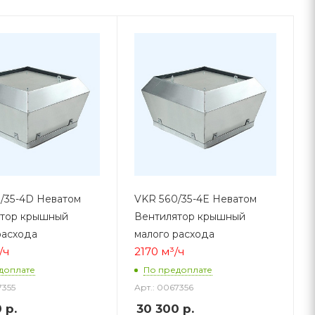
/35-4D Неватом
VKR 560/35-4E Неватом
ятор крышный
Вентилятор крышный
расхода
малого расхода
/ч
2170 м³/ч
доплате
По предоплате
7355
Арт.: 0067356
0
р.
30 300
р.