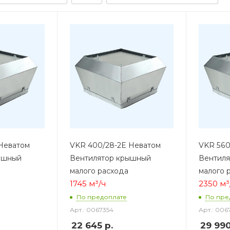
Неватом
VKR 400/28-2E Неватом
VKR 560
ышный
Вентилятор крышный
Вентил
малого расхода
малого 
1745 м³/ч
2350 м³
По предоплате
По пре
Арт.: 0067354
Арт.: 006
22 645
р.
29 99