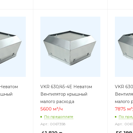
 Неватом
VKR 630/45-4E Неватом
VKR 630
ышный
Вентилятор крышный
Вентил
малого расхода
малого 
5600 м³/ч
7875 м³
По предоплате
По пре
Арт.: 0067358
Арт.: 006
41 810
р.
56 199