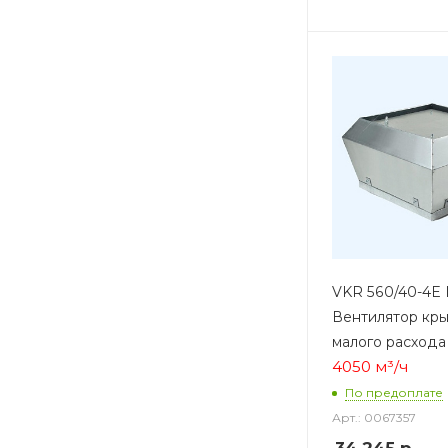
VKR 560/40-4E
Вентилятор кр
малого расхода
4050 м³/ч
По предоплате
Арт.: 0067357
34 245
р.