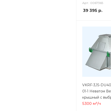
Арт.: 0067365
39 395
р.
VKRF-3,15-DU40
01-1 Неватом В
крышный с выб
5300 м³/ч