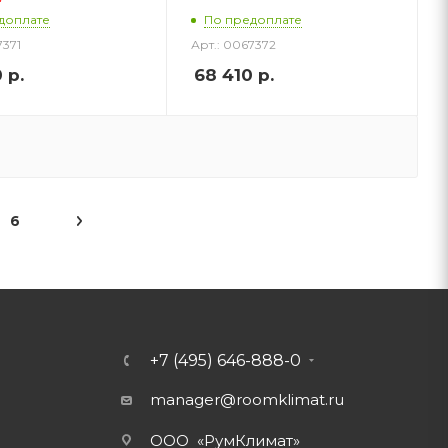
доплате
По предоплате
7371
Арт.: 0067372
0
р.
68 410
р.
6
+7 (495) 646-888-0
manager@roomklimat.ru
ООО «РумКлимат»