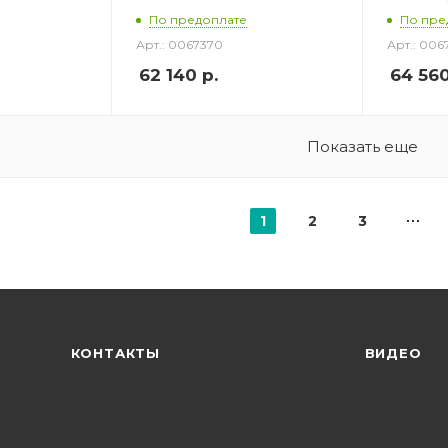
По предоплате
По пре
Арт.: 0067370
Арт.: 006
62 140
р.
64 56
Показать еще
1
2
3
КОНТАКТЫ
ВИДЕО