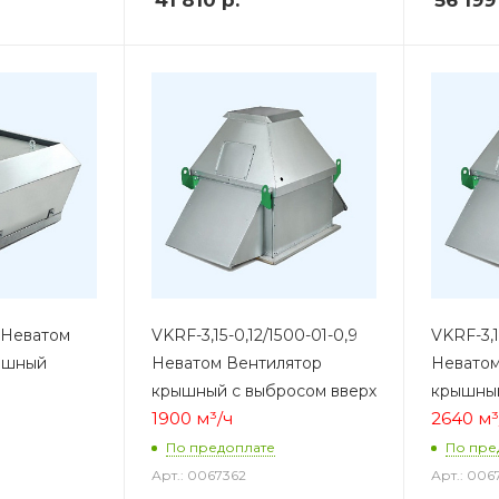
 Неватом
VKRF-3,15-0,12/1500-01-0,9
VKRF-3,1
ышный
Неватом Вентилятор
Неватом
крышный с выбросом вверх
крышный
1900 м³/ч
2640 м³
По предоплате
По пре
Арт.: 0067362
Арт.: 006