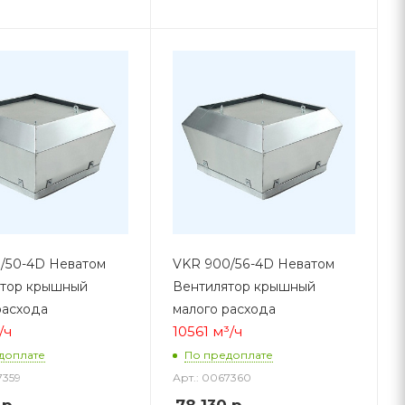
/50-4D Неватом
VKR 900/56-4D Неватом
ятор крышный
Вентилятор крышный
расхода
малого расхода
/ч
10561 м³/ч
доплате
По предоплате
7359
Арт.: 0067360
р.
78 130
р.