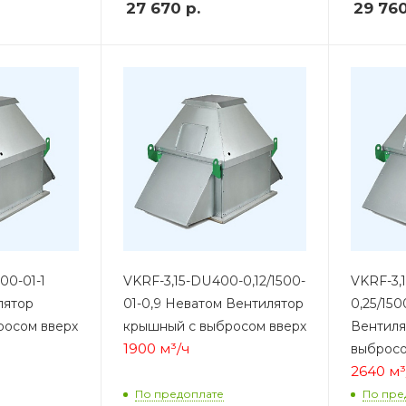
27 670
р.
29 76
00-01-1
VKRF-3,15-DU400-0,12/1500-
VKRF-3,
лятор
01-0,9 Неватом Вентилятор
0,25/150
росом вверх
крышный с выбросом вверх
Вентиля
1900 м³/ч
выбросо
2640 м³
По предоплате
По пре