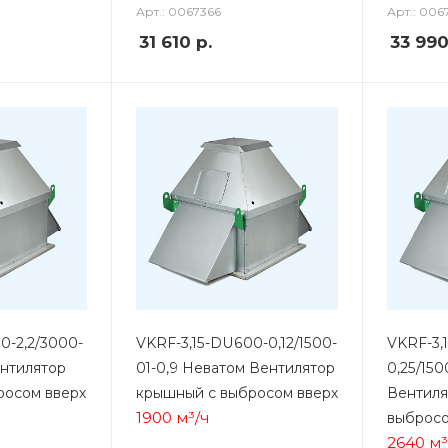
Арт.: 0067366
Арт.: 006
31 610
р.
33 99
0-2,2/3000-
VKRF-3,15-DU600-0,12/1500-
VKRF-3,
ентилятор
01-0,9 Неватом Вентилятор
0,25/150
росом вверх
крышный с выбросом вверх
Вентиля
1900 м³/ч
выбросо
2640 м³