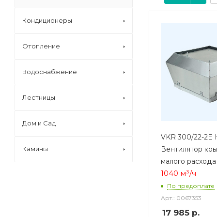
Кондиционеры
Отопление
Водоснабжение
Лестницы
Дом и Сад
VKR 300/22-2E 
Вентилятор кр
Камины
малого расхода
1040 м³/ч
По предоплате
Арт.: 0067353
17 985
р.