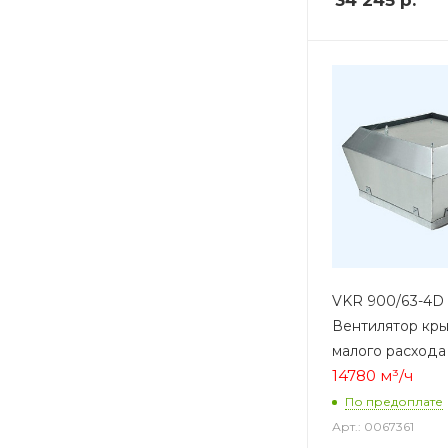
VKR 900/63-4D
Вентилятор кр
малого расхода
14780 м³/ч
По предоплате
Арт.: 0067361