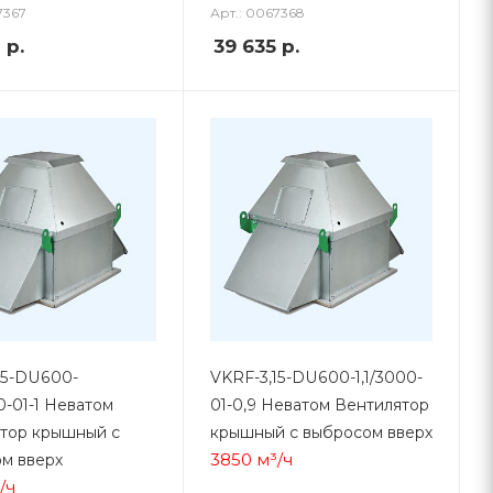
7367
Арт.: 0067368
0
р.
39 635
р.
15-DU600-
VKRF-3,15-DU600-1,1/3000-
0-01-1 Неватом
01-0,9 Неватом Вентилятор
тор крышный с
крышный с выбросом вверх
3850 м³/ч
м вверх
/ч