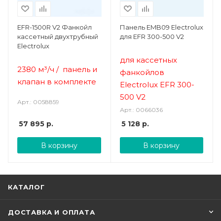
EFR-1500R V2 Фанкойл
Панель EMB09 Electrolux
кассетный двухтрубный
для EFR 300-500 V2
Electrolux
для кассетных
2380 м³/ч /
панель и
фанкойлов
клапан в комплекте
Electrolux EFR 300-
500 V2
Арт.: 0058859
Арт.: 0066036
57 895
р.
5 128
р.
В корзину
В корзину
КАТАЛОГ
ДОСТАВКА И ОПЛАТА