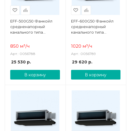
EFF-500G50 Фанкойл
EFF-600G50 Фанкойл
средненапорный
средненапорный
канального типа
канального типа
CARRYFLOW Electrolux
CARRYFLOW Electrolux
850 м³/ч
1
02
0 м³/ч
Арт.: 0056788
Арт.: 0056789
25 530
р.
29 620
р.
В корзину
В корзину