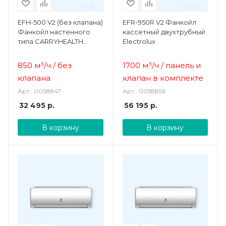
EFH-500 V2 (без клапана)
EFR-950R V2 Фанкойл
Фанкойл настенного
кассетный двухтрубный
типа CARRYHEALTH
Electrolux
Electrolux
850 м³/ч / без
1700 м³/ч
/ панель и
клапана
клапан в комплекте
Арт.: 0058847
Арт.: 0058856
32 495
р.
56 195
р.
В корзину
В корзину