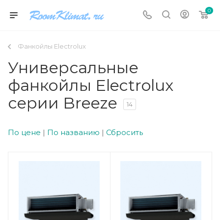
0
Фанкойлы Electrolux
Универсальные
фанкойлы Electrolux
серии Breeze
14
По цене
|
По названию
|
Сбросить