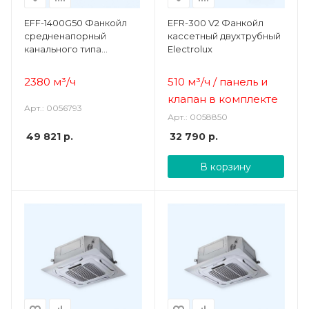
EFF-1400G50 Фанкойл
EFR-300 V2 Фанкойл
средненапорный
кассетный двухтрубный
канального типа
Electrolux
CARRYFLOW Electrolux
2380 м³/ч
510 м³/ч /
панель и
клапан в комплекте
Арт.: 0056793
Арт.: 0058850
49 821
р.
32 790
р.
В корзину