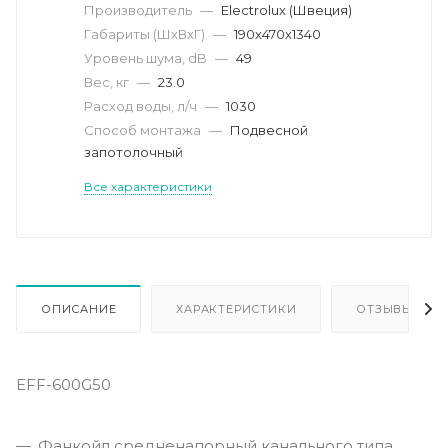
Производитель
—
Electrolux (Швеция)
Габариты (ШхВхГ)
—
190х470х1340
Уровень шума, dB
—
49
Вес, кг
—
23.0
Расход воды, л/ч
—
1030
Способ монтажа
—
Подвесной
запотолочный
Все характеристики
ОПИСАНИЕ
ХАРАКТЕРИСТИКИ
ОТЗЫВЫ
EFF-600G50
Фанкойл средненапорный канального типа