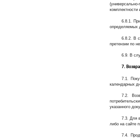
(универсально-
комплектности 
6.8.1. П
определяемых д
6.8.2. В
претензии по не
6.9. В с
7. Возвр
7.1. Пок
календарных дн
7.2. Во
потребительски
указанного док
7.3. Для
либо на сайте 
7.4. Про