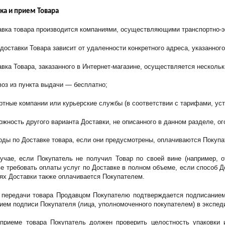
вка и прием Товара
тавка товара производится компаниями, осуществляющими транспортно-э
 доставки Товара зависит от удаленности конкретного адреса, указанног
авка Товара, заказанного в Интернет-магазине, осуществляется несколь
воз из пункта выдачи — бесплатно;
ортные компании или курьерские службы (в соответствии с тарифами, у
можность другого варианта Доставки, не описанного в данном разделе, 
ходы по Доставке товара, если они предусмотрены, оплачиваются Покупа
лучае, если Покупатель не получил Товар по своей вине (например, о
е требовать оплаты услуг по Доставке в полном объеме, если способ Д
ях Доставки также оплачивается Покупателем.
т передачи товара Продавцом Покупателю подтверждается подписанием 
ием подписи Покупателя (лица, уполномоченного покупателем) в экспед
 приеме товара Покупатель должен проверить целостность упаковки 