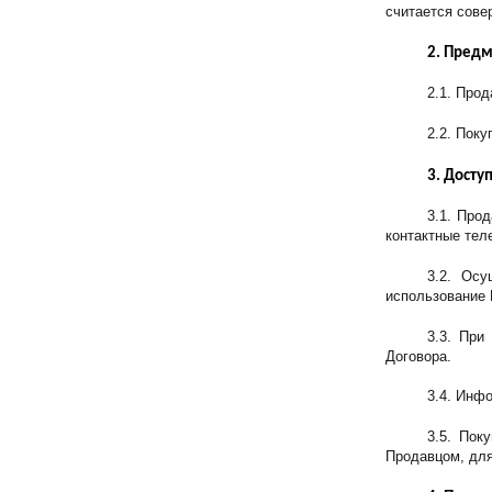
считается сове
2. Предм
2.1. Прод
2.2. Поку
3. Досту
3.1. Про
контактные тел
3.2. Осу
использование 
3.3. При
Договора.
3.4. Инф
3.5. Пок
Продавцом, для