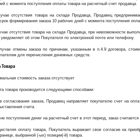
ней с момента поступления оплаты товара на расчетный счет продавца.
лучае отсутствия товара на складе Продавца, Продавец предпринима
рок формирования заказа 10 рабочих дней с момента поступления опла
учае отсутствия товара на складе Продавца, при невозможности выполни
и уведомляет об этом Покупателя по электронной почте или телефону.
случае отмены заказа по причинам, указанным в п.4.9 договора, стои
пателем для перечисления денежных средств.
а Товара
имальная стоимость заказа отсутствует
ата товара производится следующими способами:
ле согласования заказа, Продавец направляет покупателю счет на оплат
ыставления счета. 
не поступления денег на расчетный счет в этот период, заказ считаетс
ществляя оплату товара, Покупатель выражает свое согласие на приобр
ранице, выбранной (-ых) позиции(-й) товара.