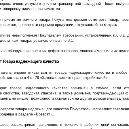
передаточном документе) и/или транспортной накладной. После получен
и товарному виду не принимаются.
ри приеме метражного товара Покупатель должен осмотреть товар, пров
ефектов, произвести перемер продукции, отпускаемой на метраж.
 случае невыполнения Покупателем требований, установленных п.6.8.1.
достаткам товара, установленных п.6.8.1.
лучае обнаружения внешних дефектов товара, упаковки мест или их недо
ат Товара надлежащего качества
упатель вправе отказаться от товара надлежащего качества в любое 
ей, согласно п.4 ст.26 «Закона о защите прав потребителей».
зврат товара надлежащего качества возможен в случае, если отс
е свойства, заводская упаковка, а также документ, подтверждающий фак
умента не лишает возможности ссылаться на другие доказательства прио
 возврата товара надлежащего качества Покупатель направляет заявлен
продавца в разделе «Возврат».
давец рассматривает заявление, в течение 5 рабочих дней согласов