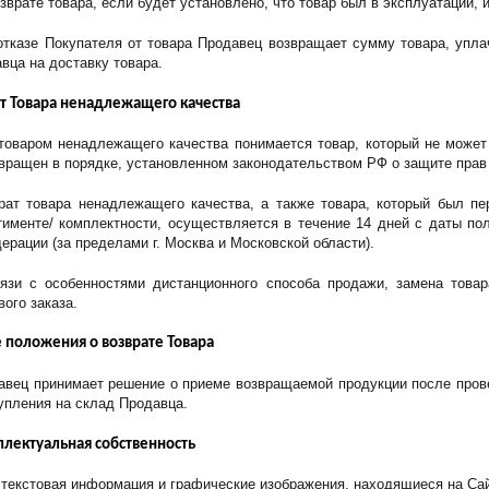
озврате товара, если будет установлено, что товар был в эксплуатации,
 отказе Покупателя от товара Продавец возвращает сумму товара, упла
вца на доставку товара.
ат Товара ненадлежащего качества
 товаром ненадлежащего качества понимается товар, который не может
вращен в порядке, установленном законодательством РФ о защите прав
врат товара ненадлежащего качества, а также товара, который был п
тименте/ комплектности, осуществляется в течение 14 дней с даты по
ерации (за пределами г. Москва и Московской области).
вязи с особенностями дистанционного способа продажи, замена това
ого заказа.
 положения о возврате Товара
давец принимает решение о приеме возвращаемой продукции после провер
упления на склад Продавца.
ллектуальная собственность
я текстовая информация и графические изображения, находящиеся на Са