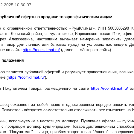
12.2025 10:30:07
публичной оферты о продаже товаров физическим лицам
 с ограниченной ответственностью «РумКлимат», ИНН 5003085298 К
асть, Ленинский район, с. Булатниково, Варшавское шоссе 21км, офис 
рея Алексеевича, настоящим выражает намерение заключить догов
и Товар для личных или бытовых нужд) на условиях настоящего Дог
не на сайте 
https://roomklimat.ru/
 (далее — «Интернет-сайт»).
е положения
овор является публичной офертой и регулирует правоотношения, возник
ине (
https://roomklimat.ru/
).
аз Покупателем Товара, размещенного на сайте 
https://roomklimat.ru/
 о
давец сохраняет за собой право в одностороннем порядке вносить из
. Покупатель обязуется самостоятельно отслеживать все изменения на И
мины, используемые в настоящем договоре: Публичная оферта — публич
ь с продавцом договор купли-продажи Товара дистанционным способом
». "Покупатель" — лицо, приобретающее товар. "Акцепт" - совершение