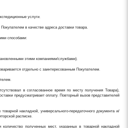
кспедиционные услуги.
о Покупателем в качестве адреса доставки товара.
кими способами:
становленными этими компаниями/службами).
оговаривается отдельно с заинтересованным Покупателем.
телем.
тсутствовал в согласованное время по месту получения Товара), 
оставки предусматривает оплату. Повторный вызов представителей 
товарной накладной, универсального-передаточного документа и/
иторской расписке.
и количество полученных мест, указанных в товарной накладной 