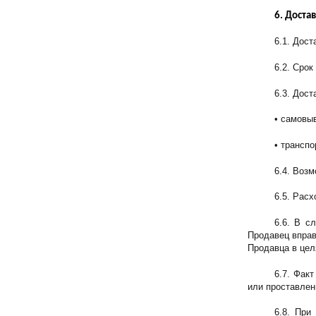
6. Доста
6.1. Дос
6.2. Срок
6.3. Дост
• самовы
• трансп
6.4. Воз
6.5. Рас
6.6. В с
Продавец вправ
Продавца в цел
6.7. Фак
или проставлен
6.8. При