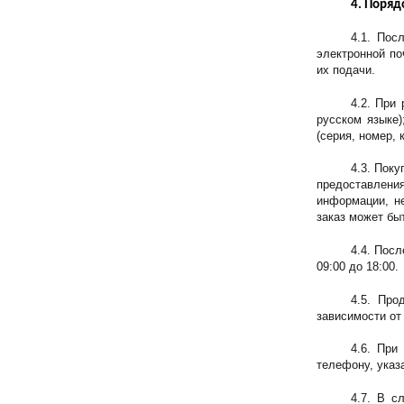
4. Поряд
4.1. Пос
электронной по
их подачи.
4.2. При
русском языке)
(серия, номер, 
4.3. Пок
предоставления
информации, не
заказ может бы
4.4. Посл
09:00 до 18:00.
4.5. Про
зависимости от
4.6. При
телефону, указ
4.7. В с