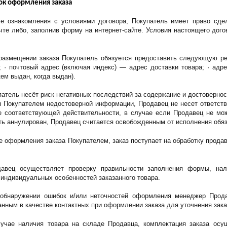
ок оформления заказа
ле ознакомления с условиями договора, Покупатель имеет право сде
чте либо, заполнив форму на интернет-сайте. Условия настоящего догов
 размещении заказа Покупатель обязуется предоставить следующую рег
; · почтовый адрес (включая индекс) — адрес доставки товара; · адр
кем выдан, когда выдан).
упатель несёт риск негативных последствий за содержание и достоверно
 Покупателем недостоверной информации, Продавец не несет ответстве
 соответствующей действительности, в случае если Продавец не може
ть аннулирован, Продавец считается освобожденным от исполнения обяз
е оформления заказа Покупателем, заказ поступает на обработку продав
давец осуществляет проверку правильности заполнения формы, нал
 индивидуальных особенностей заказанного товара.
 обнаружении ошибок и/или неточностей оформления менеджер Прода
анным в качестве контактных при оформлении заказа для уточнения зака
лучае наличия товара на складе Продавца, комплектация заказа осу