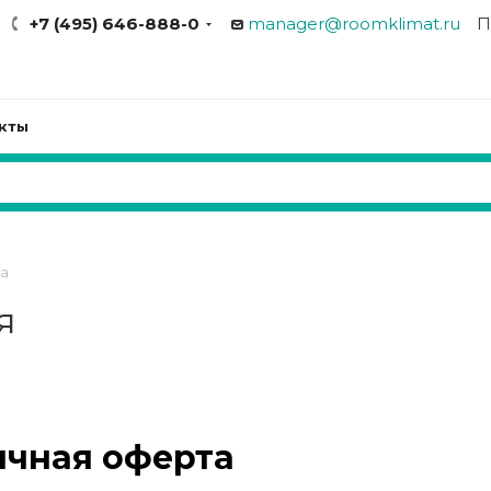
+7 (495) 646-888-0
manager@roomklimat.ru
П
кты
а
я
ичная оферта