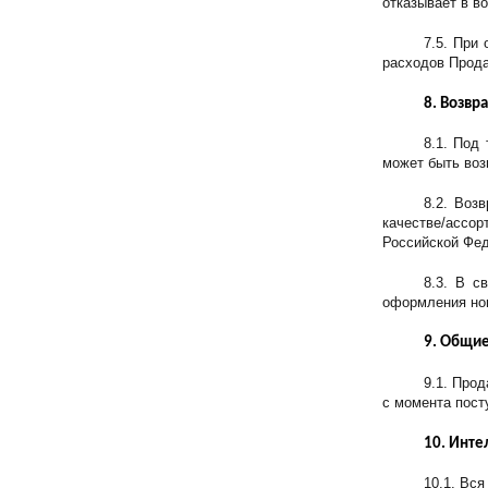
отказывает в в
7.5. При
расходов Прода
8. Возвр
8.1. Под
может быть воз
8.2. Воз
качестве/ассор
Российской Фед
8.3. В с
оформления нов
9. Общие
9.1. Про
с момента пост
10. Инте
10.1. Вс