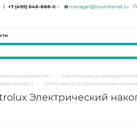
+7 (495) 646-888-0
manager@roomklimat.ru
П
кты
—
ьные водонагреватели
Накопительные водонагреватели Ele
—
серия Genie ECO
EWH 15 Genie ECO O Electrolux Электричес
ctrolux Электрический нак