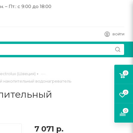
н. – Пт.: с 9:00 до 18:00
ВОЙТИ
0
—
ctrolux (Швеция)
кий накопительный водонагреватель
опительный
0
0
7 071
р.