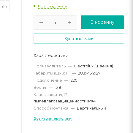
По предоплате
В корзину
Купить в 1 клик
Характеристики
Производитель
—
Electrolux (Швеция)
Габариты (ШхВхГ)
—
283х454х271
Подключение
—
220
Вес, кг
—
5.8
Класс защиты, IP
—
пылевлагозащищенности IPX4
Способ монтажа
—
Вертикальный
Все характеристики