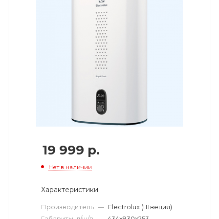
19 999
р.
Нет в наличии
Характеристики
Производитель
—
Electrolux (Швеция)
Габариты, д/ш/в
—
434x930x253