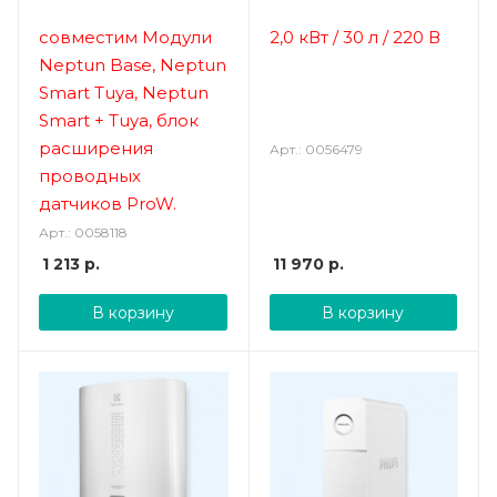
водонагреватель
совместим Модули
2,0 кВт / 30 л / 220 В
Neptun Base, Neptun
Smart Tuya, Neptun
Smart + Tuya, блок
расширения
Арт.: 0056479
проводных
датчиков ProW.
Арт.: 0058118
1 213
р.
11 970
р.
В корзину
В корзину