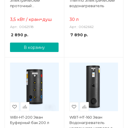
Электрический
Thermo Электрический
проточный
водонагреватель
водонагреватель
3,5 кВт
/ кран+душ
30 л
Арт.: 0062918
Арт.: 0062662
2 890
р.
7 890
р.
В корзину
WBI-HT-200 Эван
WBT-HT-160 Эван
Буферный бак 200 л
Водонагреватель