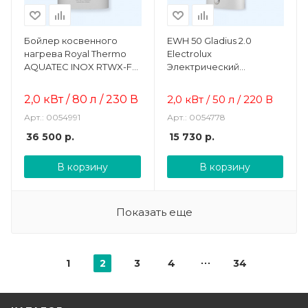
Бойлер косвенного
EWH 50 Gladius 2.0
нагрева Royal Thermo
Electrolux
AQUATEC INOX RTWX-F
Электрический
80 настенный
накопительный
водонагреватель
2
,0
кВт
/
80
л / 230
В
2,0 кВт / 50 л / 220 В
Арт.: 0054991
Арт.: 0054778
36 500
р.
15 730
р.
В корзину
В корзину
Показать еще
1
2
3
4
34