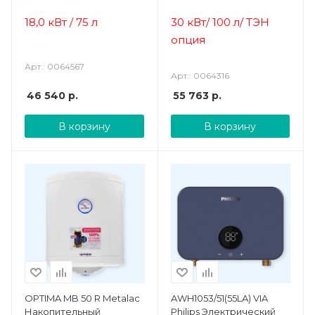
комбинированного
нагрева
18,0 кВт / 75 л
30 кВт/ 100 л/ ТЭН
опция
Арт.: 0064567
Арт.: 0064316
46 540
р.
55 763
р.
В корзину
В корзину
ОPTIMA MB 50 R Metalac
AWH1053/51(55LA) VIA
Накопительный
Philips Электрический