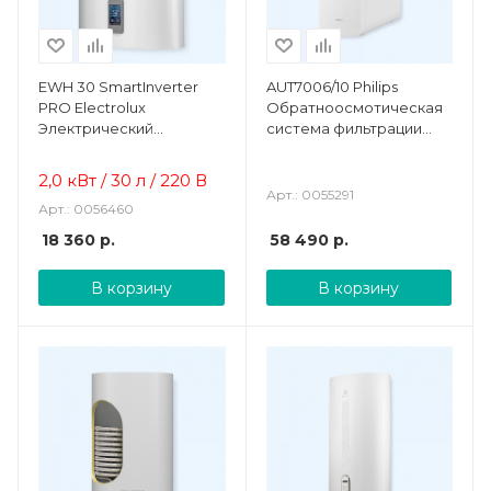
EWH 30 SmartInverter
AUT7006/10 Philips
PRO Electrolux
Обратноосмотическая
Электрический
система фильтрации
накопительный
проточная
водонагреватель
2,0 кВт / 30 л / 220 В
Арт.: 0055291
Арт.: 0056460
18 360
р.
58 490
р.
В корзину
В корзину