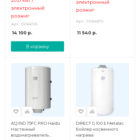
20,0 кВт /
электронный
электронный
розжиг
розжиг
Арт.: 0064670
Арт.: 0064726
14 100
р.
11 540
р.
В корзину
AQ IND 75FC PRO Haidu
DIRECT G 100 Е Metalac
Настенный
Бойлер косвенного
водонагреватель
нагрева