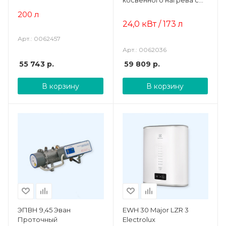
косвенного нагрева с
одним змеевиком
200 л
24,0 кВт / 173 л
Арт.: 0062457
Арт.: 0062036
55 743
р.
59 809
р.
В корзину
В корзину
ЭПВН 9,45 Эван
EWH 30 Major LZR 3
Проточный
Electrolux