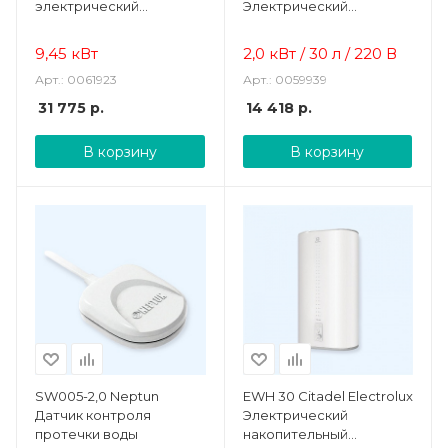
электрический
Электрический
водонагреватель
накопительный
класса Стандарт-
водонагреватель
9,45 кВт
2,0 кВт / 30 л / 220 В
Эконом
Арт.: 0061923
Арт.: 0059939
31 775
р.
14 418
р.
В корзину
В корзину
SW005-2,0 Neptun
EWH 30 Citadel Electrolux
Датчик контроля
Электрический
протечки воды
накопительный