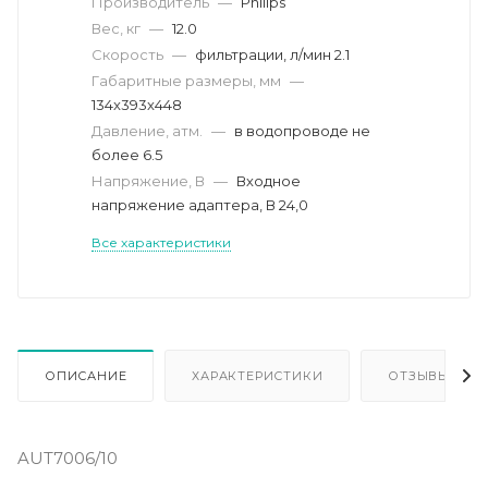
Производитель
—
Philips
Вес, кг
—
12.0
Скорость
—
фильтрации, л/мин 2.1
Габаритные размеры, мм
—
134x393x448
Давление, атм.
—
в водопроводе не
более 6.5
Напряжение, В
—
Входное
напряжение адаптера, В 24,0
Все характеристики
ОПИСАНИЕ
ХАРАКТЕРИСТИКИ
ОТЗЫВЫ
AUT7006/10