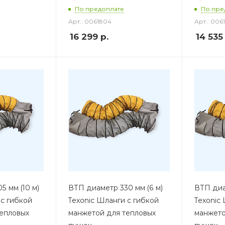
По предоплате
По пре
Арт.: 0061804
Арт.: 006
16 299
р.
14 535
5 мм (10 м)
ВТП диаметр 330 мм (6 м)
ВТП диам
 с гибкой
Texonic Шланги с гибкой
Texonic
епловых
манжетой для тепловых
манжето