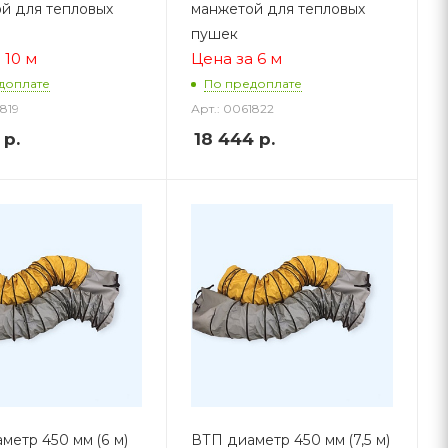
й для тепловых
манжетой для тепловых
пушек
 10 м
Цена за 6 м
доплате
По предоплате
1819
Арт.: 0061822
р.
18 444
р.
метр 450 мм (6 м)
ВТП диаметр 450 мм (7,5 м)