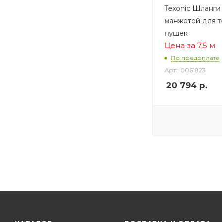
Texonic Шланги
манжетой для т
пушек
Цена за 7,5 м
По предоплате
Арт.: 0061823
20 794
р.