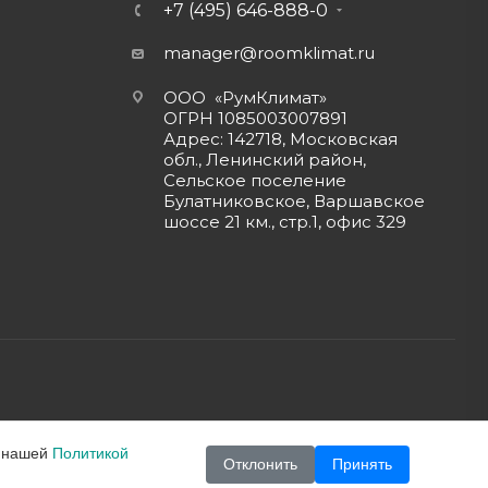
+7 (495) 646-888-0
manager@roomklimat.ru
ООО «РумКлимат»
ОГРН 1085003007891
Адрес: 142718, Московская
обл., Ленинский район,
Сельское поселение
Булатниковское, Варшавское
шоссе 21 км., стр.1, офис 329
с нашей
Политикой
Отклонить
Принять