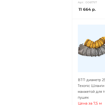
Арт.: 0061797
11 664
р.
ВТП диаметр 250
Texonic Шланги
манжетой для т
пушек
Цена за 7,5 м