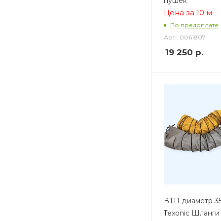
пушек
Цена за 10 м
По предоплате
Арт.: 0061807
19 250
р.
ВТП диаметр 35
Texonic Шланги