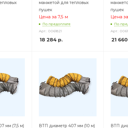
епловых
манжетой для тепловых
манжето
пушек
пушек
Цена за 7,5 м
Цена за
По предоплате
По пре
Арт.: 0061821
Арт.: 006
18 284
р.
21 660
 мм (7,5 м)
ВТП диаметр 407 мм (10 м)
ВТП диа