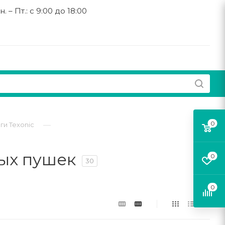
н. – Пт.: с 9:00 до 18:00
0
—
и Texonic
вых пушек
0
30
0