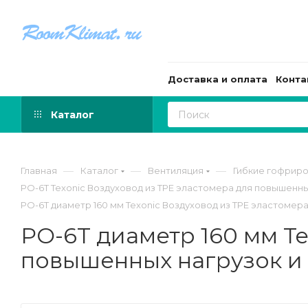
Доставка и оплата
Конта
Каталог
—
—
—
Главная
Каталог
Вентиляция
Гибкие гофрир
PO-6T Texonic Воздуховод из TPE эластомера для повышенны
PO-6T диаметр 160 мм Texonic Воздуховод из TPE эластомер
PO-6T диаметр 160 мм Te
повышенных нагрузок и