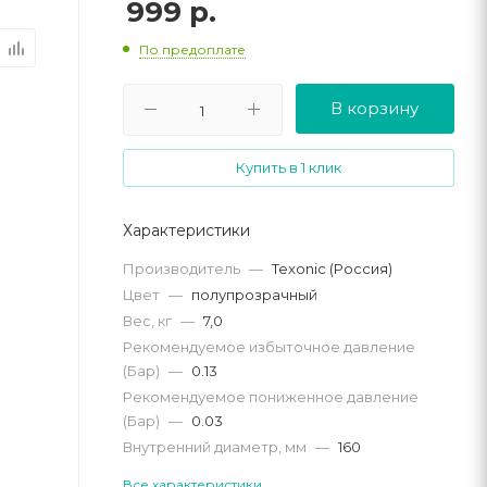
999
р.
По предоплате
В корзину
Купить в 1 клик
Характеристики
Производитель
—
Texonic (Россия)
Цвет
—
полупрозрачный
Вес, кг
—
7,0
Рекомендуемое избыточное давление
(Бар)
—
0.13
Рекомендуемое пониженное давление
(Бар)
—
0.03
Внутренний диаметр, мм
—
160
Все характеристики