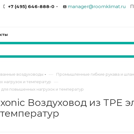
+7 (495) 646-888-0
manager@roomklimat.ru
П
кты
—
ованные воздуховоды
Промышленные гибкие рукава и шланг
—
х нагрузок и температур
а для повышенных нагрузок и температур
xonic Воздуховод из TPE 
 температур