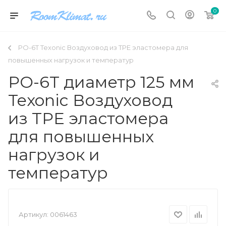
0
PO-6T Texonic Воздуховод из TPE эластомера для
повышенных нагрузок и температур
PO-6T диаметр 125 мм
Texonic Воздуховод
из TPE эластомера
для повышенных
нагрузок и
температур
Артикул:
0061463