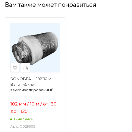
Вам также может понравиться
SONOBFA-H 102*10 м
Ballu гибкий
звукоизолированный
воздуховод из
металлизированной
102 мм / 10 м / от -30
полиэфирной ленты
до +120
В наличии
Арт.: 0029995