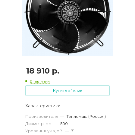
18 910
р.
В наличии
Купить в 1 клик
Характеристики
Производитель
—
Тепломаш (Россия)
Диаметр, мм
—
500
Уровень шума, dB
—
71