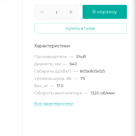
В корзину
Купить в 1 клик
Характеристики
Производитель
—
Shuft
Диаметр, мм
—
640
Габариты (ШхВхГ)
—
805х805х125
Уровень шума, dB
—
75
Вес, кг
—
17.0
Обороты вентилятора
—
1320 об/мин
Все характеристики