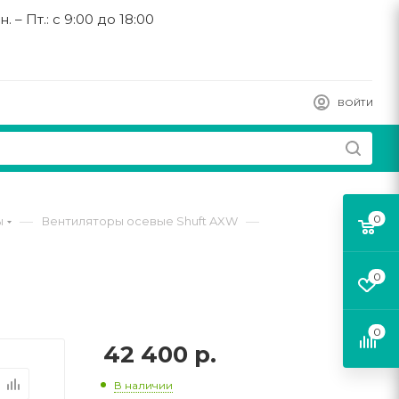
н. – Пт.: с 9:00 до 18:00
ВОЙТИ
0
—
—
ы
Вентиляторы осевые Shuft AXW
0
0
42 400
р.
В наличии