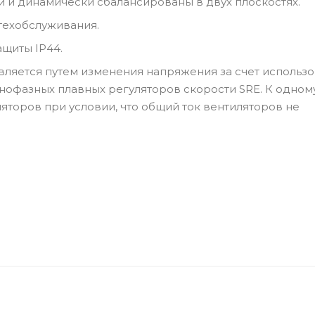
и и динамически сбалансированы в двух плоскостях.
техобслуживания.
ащиты IP44.
ляется путем изменения напряжения за счет использ
нофазных плавных регуляторов скорости SRE. К одном
яторов при условии, что общий ток вентиляторов не