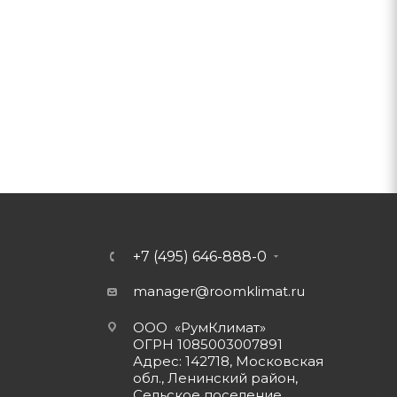
+7 (495) 646-888-0
manager@roomklimat.ru
ООО «РумКлимат»
ОГРН 1085003007891
Адрес: 142718, Московская
обл., Ленинский район,
Сельское поселение