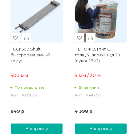
FCCr 500 Shuft
ПЕНОФОЛ тип C,
быстроразъемный
толщ.5, шир.600 дл.30
хомут
(рулон 18м2)
Самоклеящаяся
теплоизоляция
500 мм
5 мм / 30 м
По предоплате
В наличии
Арт.: 0025023
Арт.: 0048757
849
р.
4 398
р.
В корзину
В корзину